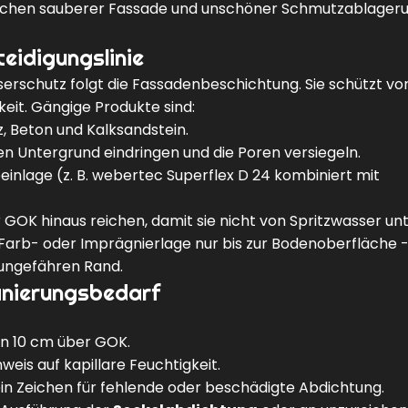
wischen sauberer Fassade und unschöner Schmutzablager
teidigungslinie
erschutz folgt die
Fassadenbeschichtung
. Sie schützt vo
keit. Gängige Produkte sind:
, Beton und Kalksandstein.
n Untergrund eindringen und die Poren versiegeln.
inlage (z. B.
webertec Superflex D 24
kombiniert mit
OK hinaus reichen, damit sie nicht von Spritzwasser unt
er Farb- oder Imprägnierlage nur bis zur Bodenoberfläche 
 ungefähren Rand.
anierungsbedarf
en 10 cm über GOK.
eis auf kapillare Feuchtigkeit.
in Zeichen für fehlende oder beschädigte Abdichtung.