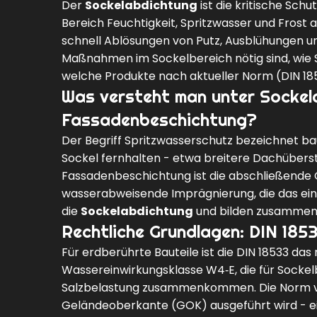
Der
Sockelabdichtung
ist die kritische Sc
Bereich Feuchtigkeit, Spritzwasser und Frost
schnell Ablösungen von Putz, Ausblühungen un
Maßnahmen im Sockelbereich nötig sind, wie
welche Produkte nach aktueller Norm (DIN 1
Was versteht man unter Sockel
Fassadenbeschichtung?
Der Begriff
Spritzwasserschutz
bezeichnet ba
Sockel fernhalten - etwa breitere Dachüberst
Fassadenbeschichtung
ist die abschließende 
wasserabweisende Imprägnierung, die das ein
die
Sockelabdichtung
und bilden zusammen 
Rechtliche Grundlagen: DIN 185
Für erdberührte Bauteile ist die
DIN 18533
das 
Wassereinwirkungsklasse W4‑E, die für Sockelb
Salzbelastung zusammenkommen. Die Norm ve
Geländeoberkante (GOK) ausgeführt wird - ein