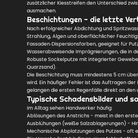
zusätzlicher Kiesstreifen den Unterschied z
ausmachen.
Beschichtungen - die letzte Ver
Nach erfolgreicher Abdichtung und Spritzwass
Strahlung, Algen und oberflächlicher Feuchtig
Fassaden‑Dispersionsfarben, geeignet für Putz
Wasserabweisende Imprägnierungen, die in de
Robuste Sockelputze mit integrierter Gewebee
Quarzsand).
Die Beschichtung muss mindestens 5 cm über G
wird. Ein häufiger Fehler ist das Auftragen d
gelangen die ersten Regenfälle direkt an den
Typische Schadensbilder und s
Im Alltag sehen Handwerker häufig:
Ablösungen des Anstrichs - meist in den erst
Ausblühungen (weiße Salzablagerungen) - Hinw
Mechanische Abplatzungen des Putzes - oft e