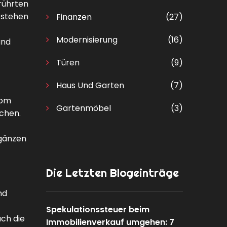
rührten
tstehen
Finanzen
(27)
Modernisierung
(16)
und
Türen
(9)
Haus Und Garten
(7)
vom
Gartenmöbel
(3)
ächen.
rgänzen
Die Letzten Blogeinträge
nd
Spekulationssteuer beim
uch die
Immobilienverkauf umgehen: 7