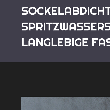
SOCKELABDICH
SPRITZWASSERS
LANGLEBIGE FA