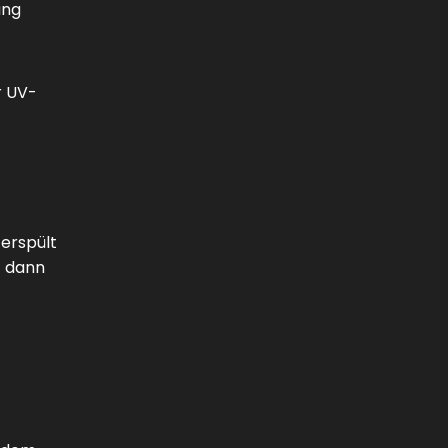
ung
r UV-
erspült
- dann