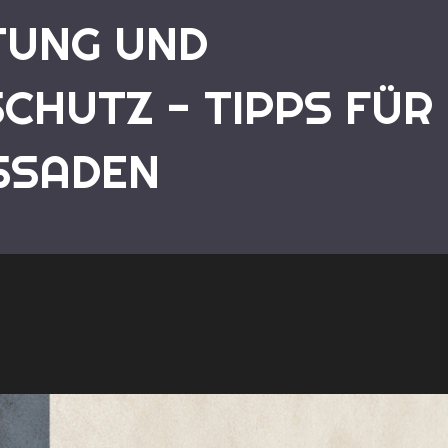
TUNG UND
CHUTZ - TIPPS FÜR
Startseite
Sockelabdichtung und Spritz
SSADEN