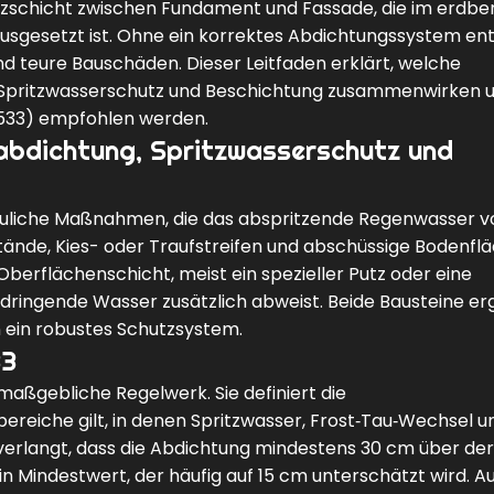
hutzschicht zwischen Fundament und Fassade, die im erdbe
 ausgesetzt ist. Ohne ein korrektes Abdichtungssystem en
d teure Bauschäden. Dieser Leitfaden erklärt, welche
 Spritzwasserschutz und Beschichtung zusammenwirken 
8533) empfohlen werden.
abdichtung, Spritzwasserschutz und
uliche Maßnahmen, die das abspritzende Regenwasser 
ände, Kies- oder Traufstreifen und abschüssige Bodenfl
Oberflächenschicht, meist ein spezieller Putz oder eine
dringende Wasser zusätzlich abweist. Beide Bausteine e
ein robustes Schutzsystem.
33
maßgebliche Regelwerk. Sie definiert die
ereiche gilt, in denen Spritzwasser, Frost‑Tau‑Wechsel u
rlangt, dass die Abdichtung mindestens 30 cm über der
 Mindestwert, der häufig auf 15 cm unterschätzt wird. A