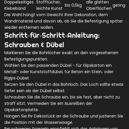
Doppelseitiges
Stofftücher,
alle glatten
bis 0,5kg
gering
Klebeband
leichte Kunst
Oberflächen
Die Wahl hängt vom Gewicht Ihrer Dekoration, dem
Wandmaterial und davon ab, ob Sie die Befestigung später
wieder entfernen wollen.
Schritt‑für‑Schritt‑Anleitung:
Schrauben & Dübel
Markieren Sie die Bohrlöcher exakt an den vorgesehenen
Befestigungspunkten.
Wählen Sie den passenden Dübel - für Gipskarton ein
Metall- oder Kunststoffdübel, für Beton ein Stein‑ oder
Rigips‑Dübel.
Setzen Sie den Dübel in das Bohrloch. Das Loch sollte etwas
tiefer sein als der Dübel selbst.
Schrauben Sie die Schraube ein, bis sie fest, aber nicht zu
straff sitzt. Vermeiden Sie ein Ausreißen der
Gipskartonplatte.
Hängen Sie Ihr Dekostück an die Schraube und justieren Sie
die Position mit der Wasserwaage.
Bei schweren Spiegeln empfiehlt sich das Anbringen von