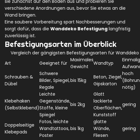
sie zunächst auf den Boden aus und probieren Sie
verschiedene Anordnungen aus, bevor Sie etwas an die
Wand bringen.
Eine saubere Vorbereitung spart Nachbesserungen und
sorgt dafür, dass die
Wanddeko Befestigung
langfristig
zuverlässig ist.
Befestigungsarten im Überblick
Vergleich der gängigsten Befestigungsarten für Wanddeko
Maximales
Einmali
Art
Geeignet für
Wandtyp
Gewicht
Aufwan
Schwere
hoch
Schrauben &
Beton, Ziegel,
Bilder, Spiegel,
bis 15kg
(Bohrun
Dübel
Gipskarton
Regale
nötig)
Leichte
Glatt
Klebehaken
Gegenstände,
lackierte
bis 2kg
gering
(Selbstklebend)
Stoffe, kleine
Oberflächen,
Spiegel
Kunststoff
Fotos, leichte
glatte
Doppelseitige
Wandtattoos,
bis 1kg
Wände,
gering
Klebepads
Poster
Fliesen