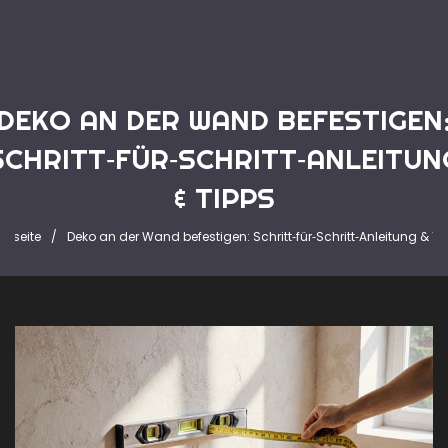
DEKO AN DER WAND BEFESTIGEN
SCHRITT‑FÜR‑SCHRITT‑ANLEITUN
& TIPPS
artseite
Deko an der Wand befestigen: Schritt‑für‑Schritt‑Anleitung & Ti