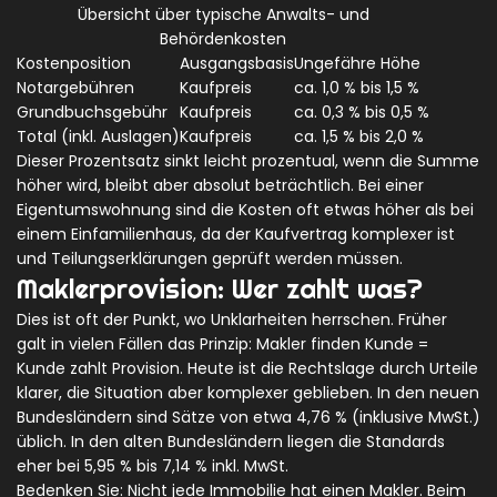
Übersicht über typische Anwalts- und
Behördenkosten
Kostenposition
Ausgangsbasis
Ungefähre Höhe
Notargebühren
Kaufpreis
ca. 1,0 % bis 1,5 %
Grundbuchsgebühr
Kaufpreis
ca. 0,3 % bis 0,5 %
Total (inkl. Auslagen)
Kaufpreis
ca. 1,5 % bis 2,0 %
Dieser Prozentsatz sinkt leicht prozentual, wenn die Summe
höher wird, bleibt aber absolut beträchtlich. Bei einer
Eigentumswohnung sind die Kosten oft etwas höher als bei
einem Einfamilienhaus, da der Kaufvertrag komplexer ist
und Teilungserklärungen geprüft werden müssen.
Maklerprovision: Wer zahlt was?
Dies ist oft der Punkt, wo Unklarheiten herrschen. Früher
galt in vielen Fällen das Prinzip: Makler finden Kunde =
Kunde zahlt Provision. Heute ist die Rechtslage durch Urteile
klarer, die Situation aber komplexer geblieben. In den neuen
Bundesländern sind Sätze von etwa 4,76 % (inklusive MwSt.)
üblich. In den alten Bundesländern liegen die Standards
eher bei 5,95 % bis 7,14 % inkl. MwSt.
Bedenken Sie: Nicht jede Immobilie hat einen Makler. Beim