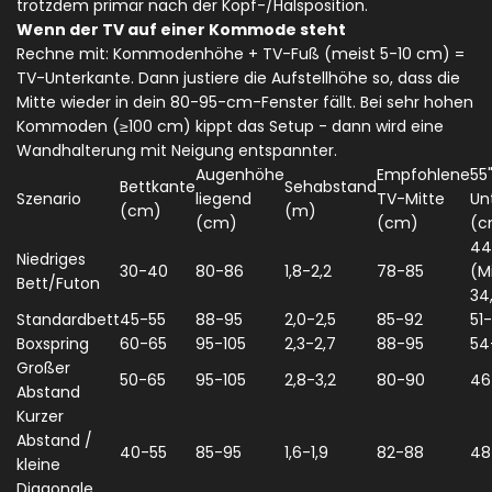
trotzdem primär nach der Kopf-/Halsposition.
Wenn der TV auf einer Kommode steht
Rechne mit: Kommodenhöhe + TV-Fuß (meist 5-10 cm) =
TV-Unterkante. Dann justiere die Aufstellhöhe so, dass die
Mitte wieder in dein 80-95-cm-Fenster fällt. Bei sehr hohen
Kommoden (≥100 cm) kippt das Setup - dann wird eine
Wandhalterung mit Neigung entspannter.
Augenhöhe
Empfohlene
55
Bettkante
Sehabstand
Szenario
liegend
TV-Mitte
Un
(cm)
(m)
(cm)
(cm)
(c
44
Niedriges
30-40
80-86
1,8-2,2
78-85
(M
Bett/Futon
34
Standardbett
45-55
88-95
2,0-2,5
85-92
51
Boxspring
60-65
95-105
2,3-2,7
88-95
54
Großer
50-65
95-105
2,8-3,2
80-90
46
Abstand
Kurzer
Abstand /
40-55
85-95
1,6-1,9
82-88
48
kleine
Diagonale