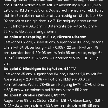
cm. Distanz Wand: 2,4 m. Mit 7°: Absenkung ≈ 2,4 × 0,123 ≈
29,5 cm, H
Mitte
≈ 63,5 cm. Das ist rechnerisch korrekt, fühlt
sich im Schlafzimmer aber oft zu niedrig an. Starte bei 88-
92 cm Mitte und gib dem TV 7-10° Neigung nach unten.
55"-Bildhöhe ≈ 68,5 cm → Unterkante bei Mitte 90 cm ≈
55,7 cm. Meist sehr angenehm.
Beispiel B: Boxspring, 50" TV, kürzere Distanz
Bettkante 62 cm, Kissen 10 cm, Augenhöhe 100 cm, Distanz
2,1 m. Mit 6°: Absenkung ≈ 2,1 × 0,105 ≈ 22 cm, H
Mitte
≈ 78
cm. Komfortband: 80-95 cm. Wähle 85 cm Mitte, neige 6-
8°. 50"-Bildhöhe ≈ 62,2 cm → Unterkante ≈ 85 - 31,1 = 53,9
cm.
Beispiel C: Niedriges Bett/Futon, 43" TV
Bettkante 35 cm, Augenhöhe 84 cm, Distanz 2,0 m. Mit 5°:
Absenkung ≈ 2,0 × 0,087 ≈ 17,4 cm, H
Mitte
≈ 66,6 cm.
Komfortband: Wähle 78-85 cm, Neigung 5-7°. 43"-Bildhöhe
≈ 53,5 cm → Unterkante bei 82 cm Mitte ≈ 55,2 cm.
Beispiel D: Großes Zimmer, 65" TV
Augenhöhe 98 cm, Distanz 2,8 m. Mit 7°: Absenkung ≈ 2,8 ×
0,123 ≈ 34,4 cm, H
Mitte
≈ 63,6 cm. Praxis: Mitte 85-95 cm