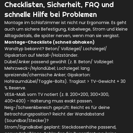
Checklisten, Sicherheit, FAQ und
schnelle Hilfe bei Problemen
Montage im Schlafzimmer ist nicht nur Ergonomie. Es geht
auch um sichere Befestigung, Kabelwege, Strom und kleine
Alltagsdetails, die später nerven, wenn man sie vergisst.
Montage-Checkliste (schnell abhaken)
Wandtyp bekannt? Beton/ Vollziegel/ Lochziegel/
Gipskarton auf Metall-/Holzständer.
Dübel/Anker passend gewählt (z. B. Beton/ Vollziegel:
Mehrzweck-/Nylondübel; Lochziegel: lang
spreizende/chemische Anker; Gipskarton:
Hohlraumdübel/Toggle-Bolts). Traglast > TV-Gewicht + 30
% Reserve.
VESA-Maß vom TV notiert (z. B. 200×200, 300×300,
400×400) - Halterung muss exakt passen.
Neig-/Schwenkbereich geprüft: Reicht es für deine
Betrachtungsposition? Reicht der Wandabstand
(Soundbar/Stecker)?
Strom/Signalkabel geplant: Steckdosenhöhe passend,