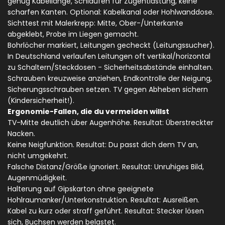
genug Kabellänge, Schlaufen für Zugentlastung, keine
scharfen Kanten. Optional: Kabelkanal oder Hohlwanddose.
Sichttest mit Malerkrepp: Mitte, Ober-/Unterkante
abgeklebt, Probe im Liegen gemacht.
Bohrlöcher markiert, Leitungen gecheckt (Leitungssucher).
In Deutschland verlaufen Leitungen oft vertikal/horizontal
zu Schaltern/Steckdosen - Sicherheitsabstände einhalten.
Schrauben kreuzweise anziehen, Endkontrolle der Neigung,
Sicherungsschrauben setzen. TV gegen Abheben sichern
(Kindersicherheit!).
Ergonomie-Fallen, die du vermeiden willst
TV-Mitte deutlich über Augenhöhe. Resultat: Überstreckter
Nacken.
Keine Neigfunktion. Resultat: Du passt dich dem TV an,
nicht umgekehrt.
Falsche Distanz/Größe ignoriert. Resultat: Unruhiges Bild,
Augenmüdigkeit.
Halterung auf Gipskarton ohne geeignete
Hohlraumanker/Unterkonstruktion. Resultat: Ausreißen.
Kabel zu kurz oder straff geführt. Resultat: Stecker lösen
sich, Buchsen werden belastet.