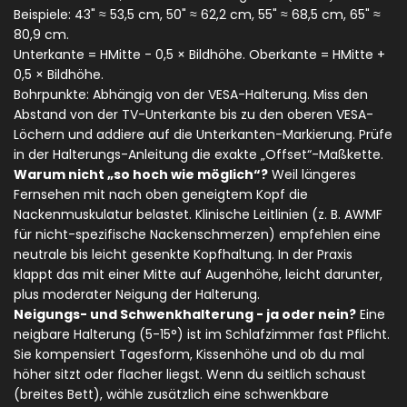
Beispiele: 43" ≈ 53,5 cm, 50" ≈ 62,2 cm, 55" ≈ 68,5 cm, 65" ≈
80,9 cm.
Unterkante = H
Mitte
- 0,5 × Bildhöhe. Oberkante = H
Mitte
+
0,5 × Bildhöhe.
Bohrpunkte: Abhängig von der VESA-Halterung. Miss den
Abstand von der TV-Unterkante bis zu den oberen VESA-
Löchern und addiere auf die Unterkanten-Markierung. Prüfe
in der Halterungs-Anleitung die exakte „Offset“-Maßkette.
Warum nicht „so hoch wie möglich“?
Weil längeres
Fernsehen mit nach oben geneigtem Kopf die
Nackenmuskulatur belastet. Klinische Leitlinien (z. B. AWMF
für nicht-spezifische Nackenschmerzen) empfehlen eine
neutrale bis leicht gesenkte Kopfhaltung. In der Praxis
klappt das mit einer Mitte auf Augenhöhe, leicht darunter,
plus moderater Neigung der Halterung.
Neigungs- und Schwenkhalterung - ja oder nein?
Eine
neigbare Halterung (5-15°) ist im Schlafzimmer fast Pflicht.
Sie kompensiert Tagesform, Kissenhöhe und ob du mal
höher sitzt oder flacher liegst. Wenn du seitlich schaust
(breites Bett), wähle zusätzlich eine schwenkbare