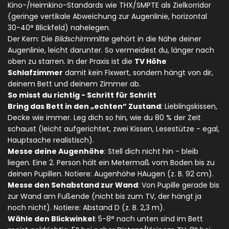
Kino-/Heimkino-Standards wie THX/SMPTE als Zielkorridor
(geringe vertikale Abweichung zur Augenlinie, horizontal
30-40° Blickfeld) nahelegen.
Der Kern: Die
Bildschirmmitte
gehört in die Nähe deiner
Augenlinie, leicht darunter. So vermeidest du, länger nach
oben zu starren. In der Praxis ist die
TV Höhe
Schlafzimmer
damit kein Fixwert, sondern hängt von dir,
deinem Bett und deinem Zimmer ab.
So misst du richtig - Schritt für Schritt
Bring das Bett in den „echten“ Zustand
: Lieblingskissen,
Decke wie immer. Leg dich so hin, wie du 80 % der Zeit
schaust (leicht aufgerichtet, zwei Kissen, Lesestütze - egal,
Hauptsache realistisch).
Messe deine Augenhöhe
: Stell dich nicht hin - bleib
liegen. Eine 2. Person hält ein Metermaß vom Boden bis zu
deinen Pupillen. Notiere: Augenhöhe H
Augen
(z. B. 92 cm).
Messe den Sehabstand zur Wand
: Von Pupille gerade bis
zur Wand am Fußende (nicht bis zum TV, der hängt ja
noch nicht). Notiere: Abstand D (z. B. 2,3 m).
Wähle den Blickwinkel
: 5-8° nach unten sind im Bett