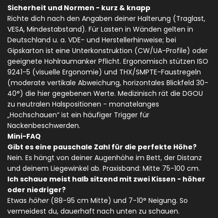
Sicherheit und Normen - kurz & knapp
Richte dich nach den Angaben deiner Halterung (Traglast,
VESA, Mindestabstand). Für Lasten in Wänden gelten in
Deutschland u. a. VDE- und Herstellerhinweise; bei
Gipskarton ist eine Unterkonstruktion (CW/UA-Profile) oder
geeignete Hohlraumanker Pflicht. Ergonomisch stützen ISO
9241-5 (visuelle Ergonomie) und THX/SMPTE-Faustregeln
(moderate vertikale Abweichung, horizontales Blickfeld 30-
40°) die hier gegebenen Werte. Medizinisch rät die DGOU
zu neutralen Halspositionen - monatelanges
„Hochschauen“ ist ein häufiger Trigger für
Nackenbeschwerden.
Mini-FAQ
Gibt es eine pauschale Zahl für die perfekte Höhe?
Nein. Es hängt von deiner Augenhöhe im Bett, der Distanz
und deinem Liegewinkel ab. Praxisband: Mitte 75-100 cm.
Ich schaue meist halb sitzend mit zwei Kissen - höher
oder niedriger?
Etwas
höher
(88-95 cm Mitte) und 7-10° Neigung. So
vermeidest du, dauerhaft nach unten zu schauen.