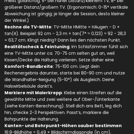
meist goldrichtig. 5° bei naher Distanz/kleinem TV, 8° bei
größerer Distanz/großem TV. (Ergonomisch: 0-15° vertikale
Abweichung ist gängig; je länger die Session, desto kleiner
der Winkel.)
Rechne die TV-Mitte
: TV-Mitte H
Mitte
= H
Augen
- D ×
tan(θ). Beispiel: 92 cm - 2,3 m × tan(7° ≈ 0,123) ≈ 92 - 28,3
= 63,7 cm. Klingt niedrig? Dann lies den nächsten Punkt.
Realitätscheck & Feintuning
: Im Schlafzimmer fühlt sich
eine TV-Mitte unter ca. 70-75 cm selten gut an, weil
Kissen/Decke die Haltung variieren. Setze daher eine
Komfort-Bandbreite
: 75-100 cm. Liegt dein
Rechenergebnis darunter, starte bei 80-90 cm und nutze
die Wandhalter-Neigung (5-10°) als Ausgleich. Deine
Halswirbelsäule dankt’s.
Markiere mit Malerkrepp
: Klebe einen Streifen auf die
gewählte Mitte und zwei weitere auf Ober-/Unterkante
(siehe Kanten-Berechnung). Stell dich ans Bett, leg dich
hin, checke 2-3 Perspektiven. Passt’s, markiere die
Bohrpunkte der Halterung.
Kanten- und Bohrpunkt-Höhen sauber bestimmen
16:9-Bildhöhe ≈ 0,49 × Bildschirmdiagonale (in cm).