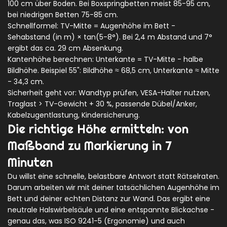
100 cm über Boden. Bei Boxspringbetten meist 85-95 cm,
bei niedrigen Betten 75-85 cm.
Schnellformel: TV-Mitte = Augenhöhe im Bett -
Sehabstand (in m) × tan(5-8°). Bei 2,4 m Abstand und 7°
ergibt das ca. 29 cm Absenkung.
Kantenhöhe berechnen: Unterkante = TV-Mitte - halbe
Bildhöhe. Beispiel 55": Bildhöhe ≈ 68,5 cm, Unterkante ≈ Mitte
- 34,3 cm.
Sicherheit geht vor: Wandtyp prüfen, VESA-Halter nutzen,
Traglast > TV-Gewicht + 30 %, passende Dübel/Anker,
Kabelzugentlastung, Kindersicherung.
Die richtige Höhe ermitteln: von
Maßband zu Markierung in 7
Minuten
Du willst eine schnelle, belastbare Antwort statt Rätselraten.
Darum arbeiten wir mit deiner tatsächlichen Augenhöhe im
Bett und deiner echten Distanz zur Wand. Das ergibt eine
neutrale Halswirbelsäule und eine entspannte Blickachse -
genau das, was ISO 9241-5 (Ergonomie) und auch