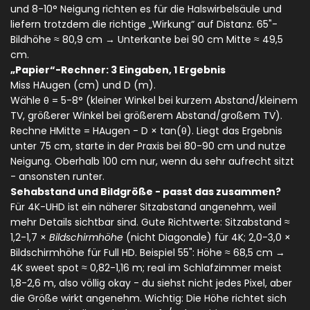
und 8-10° Neigung richten es für die Halswirbelsäule und
liefern trotzdem die richtige „Wirkung“ auf Distanz. 65"-
Bildhöhe ≈ 80,9 cm → Unterkante bei 90 cm Mitte ≈ 49,5
cm.
„Papier“-Rechner: 3 Eingaben, 1 Ergebnis
Miss H
Augen
(cm) und D (m).
Wähle θ = 5-8° (kleiner Winkel bei kurzem Abstand/kleinem
TV, größerer Winkel bei größerem Abstand/großem TV).
Rechne H
Mitte
= H
Augen
- D × tan(θ). Liegt das Ergebnis
unter 75 cm, starte in der Praxis bei 80-90 cm und nutze
Neigung. Oberhalb 100 cm nur, wenn du sehr aufrecht sitzt
- ansonsten runter.
Sehabstand und Bildgröße - passt das zusammen?
Für 4K-UHD ist ein näherer Sitzabstand angenehm, weil
mehr Details sichtbar sind. Gute Richtwerte: Sitzabstand ≈
1,2-1,7 ×
Bildschirmhöhe
(nicht Diagonale) für 4K; 2,0-3,0 ×
Bildschirmhöhe für Full HD. Beispiel 55": Höhe ≈ 68,5 cm →
4K sweet spot ≈ 0,82-1,16 m; real im Schlafzimmer meist
1,8-2,6 m, also völlig okay - du siehst nicht jedes Pixel, aber
die Größe wirkt angenehm. Wichtig: Die Höhe richtet sich