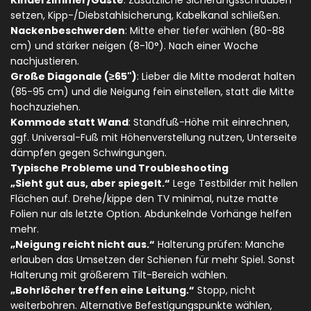
Kinderzimmer/Gäste
: Zusätzliche Sicherungsschrauben
setzen, Kipp-/Diebstahlsicherung, Kabelkanal schließen.
Nackenbeschwerden
: Mitte eher tiefer wählen (80-88
cm) und stärker neigen (8-10°). Nach einer Woche
nachjustieren.
Große Diagonale (≥65")
: Lieber die Mitte moderat halten
(85-95 cm) und die Neigung fein einstellen, statt die Mitte
hochzuziehen.
Kommode statt Wand
: Standfuß-Höhe mit einrechnen,
ggf. Universal-Fuß mit Höhenverstellung nutzen, Unterseite
dämpfen gegen Schwingungen.
Typische Probleme und Troubleshooting
„Sieht gut aus, aber spiegelt.“
Lege Testbilder mit hellen
Flächen auf. Drehe/kippe den TV minimal, nutze matte
Folien nur als letzte Option. Abdunkelnde Vorhänge helfen
mehr.
„Neigung reicht nicht aus.“
Halterung prüfen: Manche
erlauben das Umsetzen der Schienen für mehr Spiel. Sonst
Halterung mit größerem Tilt-Bereich wählen.
„Bohrlöcher treffen eine Leitung.“
Stopp, nicht
weiterbohren. Alternative Befestigungspunkte wählen,