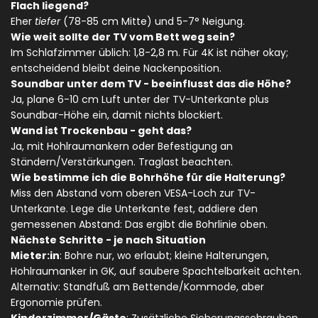
Flach liegend?
Eher
tiefer
(78-85 cm Mitte) und 5-7° Neigung.
Wie weit sollte der TV vom Bett weg sein?
Im Schlafzimmer üblich: 1,8-2,8 m. Für 4K ist näher okay;
entscheidend bleibt deine Nackenposition.
Soundbar unter dem TV - beeinflusst das die Höhe?
Ja, plane 6-10 cm Luft unter der TV-Unterkante plus
Soundbar-Höhe ein, damit nichts blockiert.
Wand ist Trockenbau - geht das?
Ja, mit Hohlraumankern oder Befestigung an
Ständern/Verstärkungen. Traglast beachten.
Wie bestimme ich die Bohrhöhe für die Halterung?
Miss den Abstand vom oberen VESA-Loch zur TV-
Unterkante. Lege die Unterkante fest, addiere den
gemessenen Abstand: Das ergibt die Bohrlinie oben.
Nächste Schritte - je nach Situation
Mieter:in
: Bohre nur, wo erlaubt; kleine Halterungen,
Hohlraumanker in GK, auf saubere Spachtelbarkeit achten.
Alternativ: Standfuß am Bettende/Kommode, aber
Ergonomie prüfen.