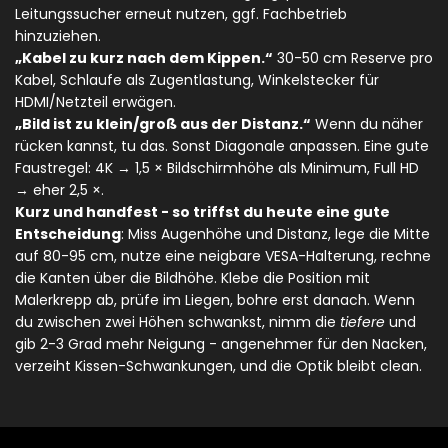
Leitungssucher erneut nutzen, ggf. Fachbetrieb
hinzuziehen.
„Kabel zu kurz nach dem Kippen.“
30-50 cm Reserve pro
Kabel, Schlaufe als Zugentlastung, Winkelstecker für
HDMI/Netzteil erwägen.
„Bild ist zu klein/groß aus der Distanz.“
Wenn du näher
rücken kannst, tu das. Sonst Diagonale anpassen. Eine gute
Faustregel: 4K → 1,5 × Bildschirmhöhe als Minimum, Full HD
→ eher 2,5 ×.
Kurz und handfest - so triffst du heute eine gute
Entscheidung
: Miss Augenhöhe und Distanz, lege die Mitte
auf 80-95 cm, nutze eine neigbare VESA-Halterung, rechne
die Kanten über die Bildhöhe. Klebe die Position mit
Malerkrepp ab, prüfe im Liegen, bohre erst danach. Wenn
du zwischen zwei Höhen schwankst, nimm die
tiefere
und
gib 2-3 Grad mehr Neigung - angenehmer für den Nacken,
verzeiht Kissen-Schwankungen, und die Optik bleibt clean.