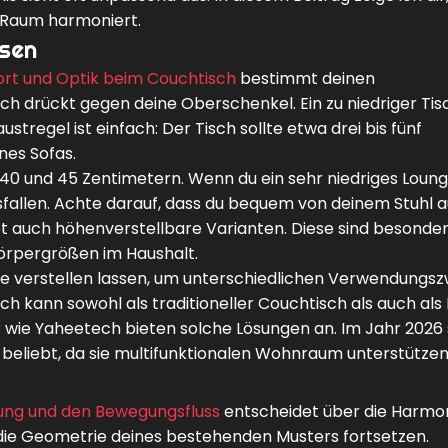
r Raum harmoniert.
ssen
fort und Optik beim Couchtisch
bestimmt deinen
ch drückt gegen deine Oberschenkel. Ein zu niedriger Tis
regel ist einfach: Der Tisch sollte etwa drei bis fünf
ines Sofas.
 40 und 45 Zentimetern. Wenn du ein sehr niedriges Loun
sfallen. Achte darauf, dass du bequem von deinem Stuhl a
bt auch höhenverstellbare Varianten. Diese sind besonde
Körpergrößen im Haushalt.
he verstellen lassen, um unterschiedlichen Verwendungs
h kann sowohl als traditioneller Couchtisch als auch als 
r wie Yaheetech bieten solche Lösungen an. Im Jahr 2026 
 beliebt, da sie multifunktionalen Wohnraum unterstützen
ung und den Bewegungsfluss
entscheidet über die Harmon
 die Geometrie deines bestehenden Musters fortsetzen.