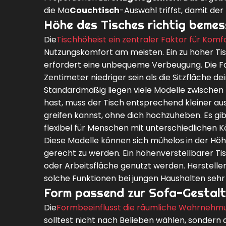
die Ma
Couchtisch
-Auswahl triffst, damit de
Höhe des Tisches richtig beme
Die
Tischhöhe
ist ein zentraler Faktor für Kom
Nutzungskomfort am meisten. Ein zu hoher Tis
erfordert eine unbequeme Verbeugung. Die Faust
Zentimeter niedriger sein als die Sitzfläche de
Standardmäßig liegen viele Modelle zwischen
hast, muss der Tisch entsprechend kleiner au
greifen kannst, ohne dich hochzuheben. Es gi
flexibel für Menschen mit unterschiedlichen 
Diese Modelle können sich mühelos in der Hö
gerecht zu werden. Ein höhenverstellbarer Tisc
oder Arbeitsfläche genutzt werden. Herstelle
solche Funktionen bei jungen Haushalten sehr
Form passend zur Sofa-Gestalt
Die
Form
beeinflusst die räumliche Wahrnehm
solltest nicht nach Belieben wählen, sondern