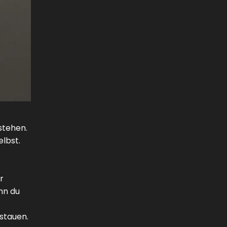
stehen.
elbst.
r
nn du
ustauen.