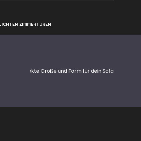
LICHTEN ZIMMERTÜREN
E
en: Die perfekte Größe und Form für dein Sofa