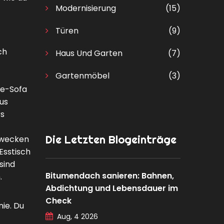
Modernisierung
(15)
Türen
(9)
ch
Haus Und Garten
(7)
Gartenmöbel
(3)
ge-Sofa
us
rs
Die Letzten Blogeinträge
zwecken
Esstisch
sind
Bitumendach sanieren: Bahnen,
.
Abdichtung und Lebensdauer im
Check
ie. Du
Aug, 4 2026