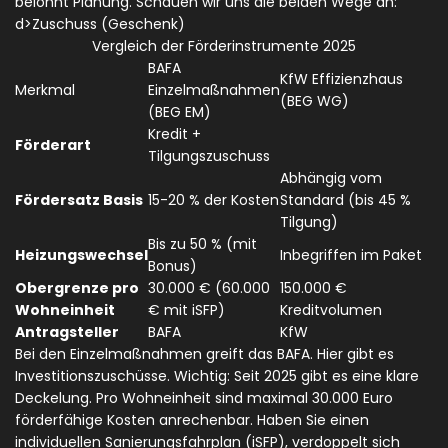
belohnt Planung. Schauen wir uns die beiden Wege an:
d>Zuschuss (Geschenk)
Vergleich der Förderinstrumente 2025
BAFA
KfW Effizienzhaus
Merkmal
Einzelmaßnahmen
(BEG WG)
(BEG EM)
Kredit +
Förderart
Tilgungszuschuss
Abhängig vom
Fördersatz Basis
15-20 % der Kosten
Standard (bis 45 %
Tilgung)
Bis zu 50 % (mit
Heizungswechsel
Inbegriffen im Paket
Bonus)
Obergrenze pro
30.000 € (60.000
150.000 €
Wohneinheit
€ mit iSFP)
Kreditvolumen
Antragsteller
BAFA
KfW
Bei den
Einzelmaßnahmen
greift das BAFA. Hier gibt es
Investitionszuschüsse. Wichtig: Seit 2025 gibt es eine klare
Deckelung. Pro Wohneinheit sind maximal 30.000 Euro
förderfähige Kosten anrechenbar. Haben Sie einen
individuellen Sanierungsfahrplan (iSFP)
, verdoppelt sich