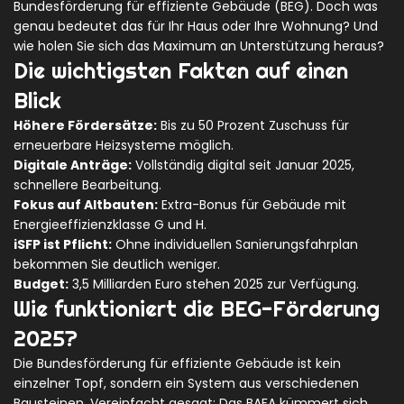
Bundesförderung für effiziente Gebäude (BEG)
. Doch was
genau bedeutet das für Ihr Haus oder Ihre Wohnung? Und
wie holen Sie sich das Maximum an Unterstützung heraus?
Die wichtigsten Fakten auf einen
Blick
Höhere Fördersätze:
Bis zu 50 Prozent Zuschuss für
erneuerbare Heizsysteme möglich.
Digitale Anträge:
Vollständig digital seit Januar 2025,
schnellere Bearbeitung.
Fokus auf Altbauten:
Extra-Bonus für Gebäude mit
Energieeffizienzklasse G und H.
iSFP ist Pflicht:
Ohne individuellen Sanierungsfahrplan
bekommen Sie deutlich weniger.
Budget:
3,5 Milliarden Euro stehen 2025 zur Verfügung.
Wie funktioniert die BEG-Förderung
2025?
Die
Bundesförderung für effiziente Gebäude
ist kein
einzelner Topf, sondern ein System aus verschiedenen
Bausteinen. Vereinfacht gesagt: Das
BAFA
kümmert sich