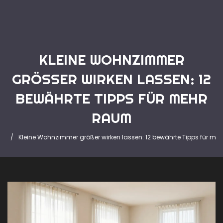
KLEINE WOHNZIMMER
GRÖSSER WIRKEN LASSEN: 12 B
EWÄHRTE TIPPS FÜR MEHR R
AUM
te
Kleine Wohnzimmer größer wirken lassen: 12 bewährte Tipps für m