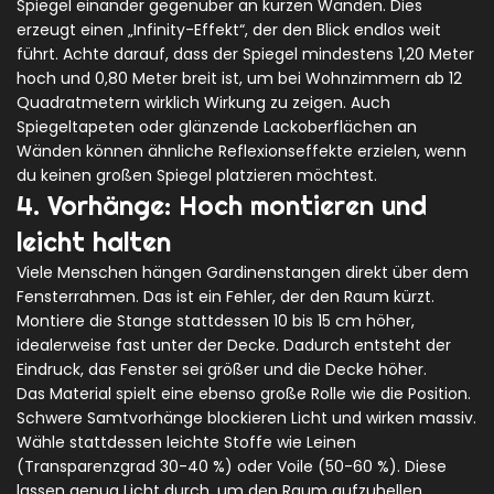
Spiegel einander gegenüber an kurzen Wänden. Dies
erzeugt einen „Infinity-Effekt“, der den Blick endlos weit
führt. Achte darauf, dass der Spiegel mindestens 1,20 Meter
hoch und 0,80 Meter breit ist, um bei Wohnzimmern ab 12
Quadratmetern wirklich Wirkung zu zeigen. Auch
Spiegeltapeten oder glänzende Lackoberflächen an
Wänden können ähnliche Reflexionseffekte erzielen, wenn
du keinen großen Spiegel platzieren möchtest.
4. Vorhänge: Hoch montieren und
leicht halten
Viele Menschen hängen Gardinenstangen direkt über dem
Fensterrahmen. Das ist ein Fehler, der den Raum kürzt.
Montiere die Stange stattdessen 10 bis 15 cm höher,
idealerweise fast unter der Decke. Dadurch entsteht der
Eindruck, das Fenster sei größer und die Decke höher.
Das Material spielt eine ebenso große Rolle wie die Position.
Schwere Samtvorhänge blockieren Licht und wirken massiv.
Wähle stattdessen leichte Stoffe wie Leinen
(Transparenzgrad 30-40 %) oder Voile (50-60 %). Diese
lassen genug Licht durch, um den Raum aufzuhellen,