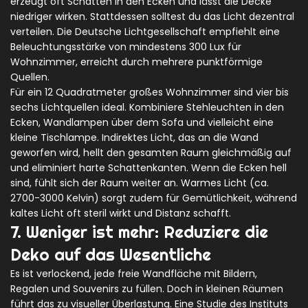
erzeugt oft Schatten in den Ecken und lässt die Decke
niedriger wirken. Stattdessen solltest du das Licht dezentral
verteilen. Die Deutsche Lichtgesellschaft empfiehlt eine
Beleuchtungsstärke von mindestens 300 Lux für
Wohnzimmer, erreicht durch mehrere punktförmige
Quellen.
Für ein 12 Quadratmeter großes Wohnzimmer sind vier bis
sechs Lichtquellen ideal. Kombiniere Stehleuchten in den
Ecken, Wandlampen über dem Sofa und vielleicht eine
kleine Tischlampe. Indirektes Licht, das an die Wand
geworfen wird, hellt den gesamten Raum gleichmäßig auf
und eliminiert harte Schattenkanten. Wenn die Ecken hell
sind, fühlt sich der Raum weiter an. Warmes Licht (ca.
2700-3000 Kelvin) sorgt zudem für Gemütlichkeit, während
kaltes Licht oft steril wirkt und Distanz schafft.
7. Weniger ist mehr: Reduziere die
Deko auf das Wesentliche
Es ist verlockend, jede freie Wandfläche mit Bildern,
Regalen und Souvenirs zu füllen. Doch in kleinen Räumen
führt das zu visueller Überlastung. Eine Studie des Instituts