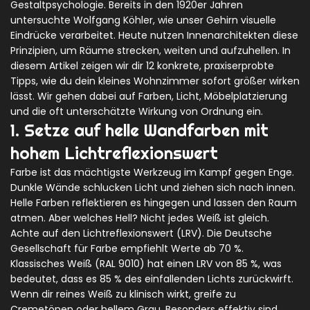
Gestaltpsychologie. Bereits in den 1920er Jahren
untersuchte Wolfgang Köhler, wie unser Gehirn visuelle
Eindrücke verarbeitet. Heute nutzen Innenarchitekten diese
Prinzipien, um Räume strecken, weiten und aufzuhellen. In
diesem Artikel zeigen wir dir 12 konkrete, praxiserprobte
Tipps, wie du dein kleines Wohnzimmer sofort größer wirken
lässt. Wir gehen dabei auf Farben, Licht, Möbelplatzierung
und die oft unterschätzte Wirkung von Ordnung ein.
1. Setze auf helle Wandfarben mit
hohem Lichtreflexionswert
Farbe ist das mächtigste Werkzeug im Kampf gegen Enge.
Dunkle Wände schlucken Licht und ziehen sich nach innen.
Helle Farben reflektieren es hingegen und lassen den Raum
atmen. Aber welches Hell? Nicht jedes Weiß ist gleich.
Achte auf den Lichtreflexionswert (LRV). Die Deutsche
Gesellschaft für Farbe empfiehlt Werte ab 70 %.
Klassisches Weiß (RAL 9010) hat einen LRV von 85 %, was
bedeutet, dass es 85 % des einfallenden Lichts zurückwirft.
Wenn dir reines Weiß zu klinisch wirkt, greife zu
Cremetönen oder hellem Grau. Besonders effektiv sind