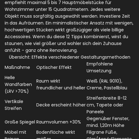
empfiehlt maximal 5 bis 7 Hauptmöbelstücke für
Wohnzimmer unter 15 Quadratmetern. Jedes weitere
Objekt muss sorgfältig ausgewählt werden. Investiere Zeit
in das Aufräumen. Ein minimalistischer Ansatz mit wenigen,
hochwertigen Stücken wirkt großzügiger als viele billige
Accessoires. Wenn du diese 12 Tipps kombinierst, wirst du
staunen, wie viel größer und wohler sich dein Zuhause
anfühlt - ganz ohne Renovierung.
Übersicht: Effekte verschiedener Gestaltungsmethoden
Empfohlene
Maßnahme
Optischer Effekt
Umsetzung
Helle
Raum wirkt
Weiß (RAL 9010),
Wandfarben
freundlicher und heller
Creme, Pastellblau
(LRV >70%)
Streifenbreite 8-12
Vertikale
Decke erscheint höher
cm, Tapete oder
Streifen
Paneele
Gegenüber Fenster,
Große Spiegel
Raumvolumen +30%
mind. 1,20m Höhe
Möbel mit
Bodenfläche wirkt
Filigrane Füße,