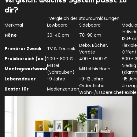
dir?
Vergleich der Stauraumlösungen
Merkmal
Lowboard
Sideboard
Modula
Individ
Höhe
30-40 cm
70-90 cm
120+ c
Deko, Bücher,
Flexibl
Primärer Zweck
TV & Technik
Vorräte
Offen/
Preisbereich (ca.)
200 - 800 €
400 - 1.500 €
800 - 
Mittel
Niedrig
Montageaufwand
Mittel bis Hoch
(Schrauben)
(Klam
Lebensdauer
~9 Jahre
~9-12 Jahre
~15 Jah
Ordentliche
Umzugs
Bester für
Medienzentren
Wohn-/Essbereiche
flexibl