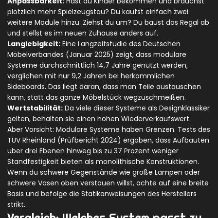
Anpassbarkeit:
Hast du Kinder bekommen und brauchst
plötzlich mehr Spielzeugstau? Du kaufst einfach zwei
weitere Module hinzu. Ziehst du um? Du baust das Regal ab
und stellst es im neuen Zuhause anders auf.
Langlebigkeit:
Eine Langzeitstudie des Deutschen
Möbelverbandes (Januar 2025) zeigt, dass modulare
Systeme durchschnittlich 14,7 Jahre genutzt werden,
verglichen mit nur 9,2 Jahren bei herkömmlichen
Sideboards. Das liegt daran, dass man Teile austauschen
kann, statt das ganze Möbelstück wegzuschmeißen.
Wertstabilität:
Da viele dieser Systeme als Designklassiker
gelten, behalten sie einen hohen Wiederverkaufswert.
Aber Vorsicht: Modulare Systeme haben Grenzen. Tests des
TÜV Rheinland (Prüfbericht 2024) ergaben, dass Aufbauten
über drei Ebenen hinweg bis zu 37 Prozent weniger
Standfestigkeit bieten als monolithische Konstruktionen.
Wenn du schwere Gegenstände wie große Lampen oder
schwere Vasen oben verstauen willst, achte auf eine breite
Basis und befolge die Statikanweisungen des Herstellers
strikt.
Vergleich: Welches System passt zu