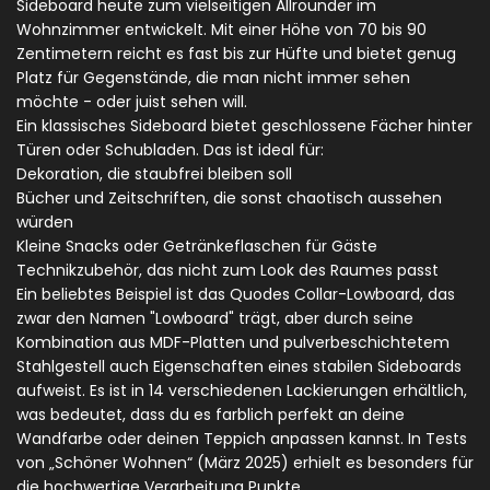
Sideboard heute zum vielseitigen Allrounder im
Wohnzimmer entwickelt. Mit einer Höhe von 70 bis 90
Zentimetern reicht es fast bis zur Hüfte und bietet genug
Platz für Gegenstände, die man nicht immer sehen
möchte - oder juist sehen will.
Ein klassisches Sideboard bietet geschlossene Fächer hinter
Türen oder Schubladen. Das ist ideal für:
Dekoration, die staubfrei bleiben soll
Bücher und Zeitschriften, die sonst chaotisch aussehen
würden
Kleine Snacks oder Getränkeflaschen für Gäste
Technikzubehör, das nicht zum Look des Raumes passt
Ein beliebtes Beispiel ist das
Quodes Collar-Lowboard
, das
zwar den Namen "Lowboard" trägt, aber durch seine
Kombination aus MDF-Platten und pulverbeschichtetem
Stahlgestell auch Eigenschaften eines stabilen Sideboards
aufweist. Es ist in 14 verschiedenen Lackierungen erhältlich,
was bedeutet, dass du es farblich perfekt an deine
Wandfarbe oder deinen Teppich anpassen kannst. In Tests
von „Schöner Wohnen“ (März 2025) erhielt es besonders für
die hochwertige Verarbeitung Punkte.