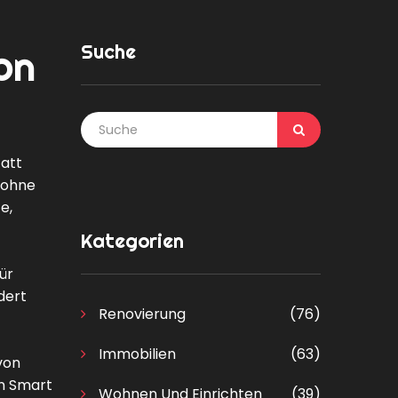
Suche
on
tatt
 ohne
e,
Kategorien
ür
dert
Renovierung
(76)
Immobilien
(63)
von
en Smart
Wohnen Und Einrichten
(39)