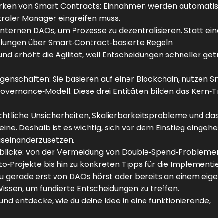
Stärken von Smart Contracts: Einnahmen werden automati
ntraler Manager eingreifen muss.
ternen DAOs, um Prozesse zu dezentralisieren. Statt ein
ilungen über Smart‑Contract‑basierte Regeln
d erhöht die Agilität, weil Entscheidungen schneller get
Eigenschaften: Sie basieren auf einer Blockchain, nutzen 
overnance‑Modell. Diese drei Entitäten bilden das Kern‑Tr
htliche Unsicherheiten, Skalierbarkeitsprobleme und das
ine. Deshalb ist es wichtig, sich vor dem Einstieg eingeh
useinanderzusetzen.
Einblicke: von der Vermeidung von Double‑Spend‑Probleme
‑Projekte bis hin zu konkreten Tipps für die Implementi
du gerade erst von DAOs hörst oder bereits an einem eig
 Wissen, um fundierte Entscheidungen zu treffen.
und entdecke, wie du deine Idee in eine funktionierende,