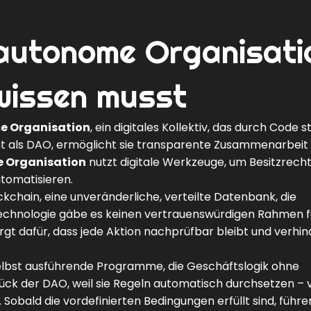
 autonome Organisati
wissen musst
me Organisation
,
ein digitales Kollektiv, das durch Code s
t als
DAO
, ermöglicht sie transparente Zusammenarbeit
e Organisation
nutzt digitale Werkzeuge, um Besitzrecht
omatisieren.
ckchain
,
eine unveränderliche, verteilte Datenbank, die
Technologie gäbe es keinen vertrauenswürdigen Rahmen f
gt dafür, dass jede Aktion nachprüfbar bleibt und verhin
elbst ausführende Programme, die Geschäftslogik ohne
stück der DAO, weil sie Regeln automatisch durchsetzen – 
Sobald die vordefinierten Bedingungen erfüllt sind, führ