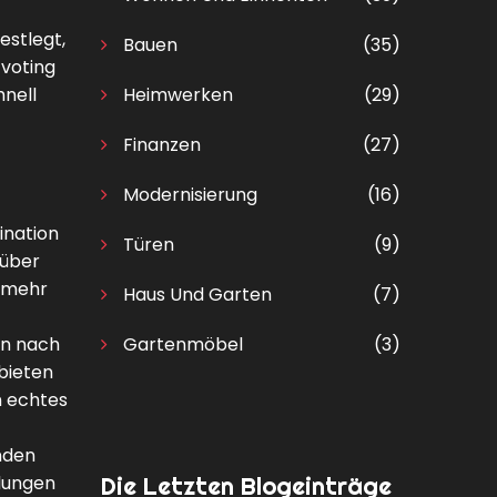
estlegt,
Bauen
(35)
 voting
hnell
Heimwerken
(29)
Finanzen
(27)
Modernisierung
(16)
ination
Türen
(9)
 über
r mehr
Haus Und Garten
(7)
en nach
Gartenmöbel
(3)
 bieten
n echtes
nden
lungen
Die Letzten Blogeinträge