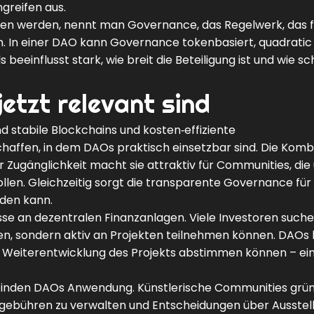
greifen aus.
ffen werden, nennt man
Governance
,
das Regelwerk, das f
n
. In einer DAO kann Governance tokenbasiert, quadratic
beeinflusst stark, wie breit die Beteiligung ist und wie sc
tzt relevant sind
d stabile Blockchains und kosten‑effiziente
affen, in dem DAOs praktisch einsetzbar sind. Die Komb
 Zugänglichkeit macht sie attraktiv für Communities, die
en. Gleichzeitig sorgt die transparente Governance fü
rden kann.
esse an dezentralen Finanzanlagen. Viele Investoren such
lten, sondern aktiv an Projekten teilnehmen können. DAOs
ie Weiterentwicklung des Projekts abstimmen können – ei
s finden DAOs Anwendung. Künstlerische Communities grü
zgebühren zu verwalten und Entscheidungen über Ausstel