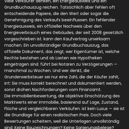
Viele Verkäufer denken, ein Energieausweis und ein
Grundbuchauszug reichen. Tatsächlich aber fehlen oft
entscheidende Papiere, die den Wert oder sogar die
Genehmigung des Verkaufs beeinflussen. Ein fehlender
Energieausweis
,
ein offizieller Nachweis über den
Energieverbrauch eines Gebäudes, der seit 2008 gesetzlich
vorgeschrieben ist
.
kann den Kaufvertrag unwirksam
machen. Ein unvollständiger
Grundbuchauszug
,
das
offizielle Dokument, das zeigt, wer Eigentümer ist, welche
Rechte bestehen und ob Lasten wie Hypotheken
eingetragen sind
.
führt bei Notaren zu Verzögerungen —
manchmal zu Wochen. Und wer denkt, die
Grunderwerbsteuer sei nur eine Zahl, die der Käufer zahlt,
irrt: Sie muss korrekt berechnet und dokumentiert werden,
sonst drohen Nachforderungen vom Finanzamt.
Die
Immobilienbewertung
,
die objektive Einschätzung des
Marktwerts einer Immobilie, basierend auf Lage, Zustand,
Fläche und vergleichbaren Verkäufen
.
ist kein Luxus — sie ist
die Grundlage für einen realistischen Preis. Doch viele
Bewertungen scheitern, weil die Unterlagen unvollständig
sind: Keine Bauzeichnungen? Keine Sanierungsbelege?