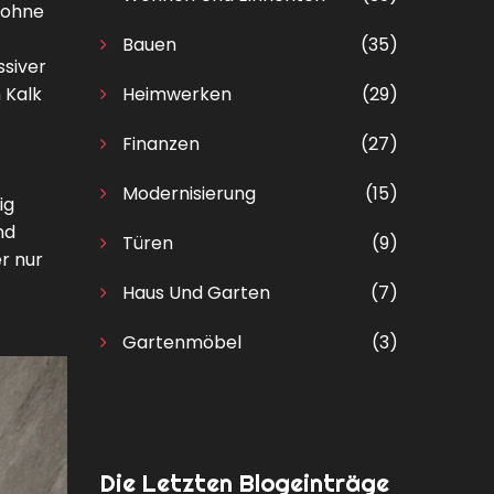
 ohne
Bauen
(35)
ssiver
 Kalk
Heimwerken
(29)
Finanzen
(27)
Modernisierung
(15)
ig
nd
Türen
(9)
r nur
Haus Und Garten
(7)
Gartenmöbel
(3)
Die Letzten Blogeinträge