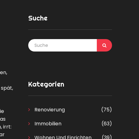
Suche
en,
Kategorien
 spät,
Renovierung
(75)
ie
das
Immobilien
(63)
irrt:
ar
Wohnen Und Einrichten
(39)