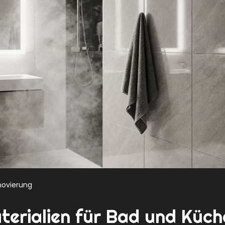
novierung
erialien für Bad und Küch