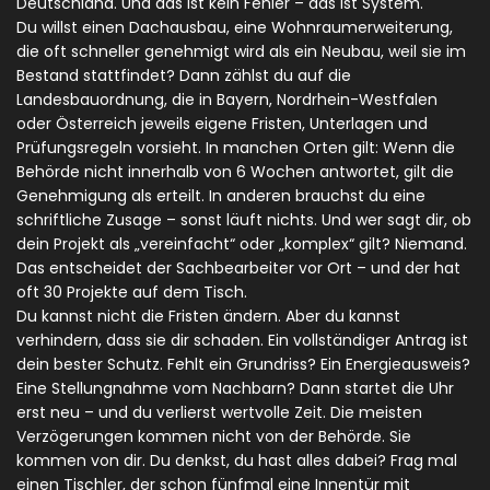
Deutschland. Und das ist kein Fehler – das ist System.
Du willst einen
Dachausbau
,
eine Wohnraumerweiterung,
die oft schneller genehmigt wird als ein Neubau, weil sie im
Bestand stattfindet
? Dann zählst du auf die
Landesbauordnung
,
die in Bayern, Nordrhein-Westfalen
oder Österreich jeweils eigene Fristen, Unterlagen und
Prüfungsregeln vorsieht
. In manchen Orten gilt: Wenn die
Behörde nicht innerhalb von 6 Wochen antwortet, gilt die
Genehmigung als erteilt. In anderen brauchst du eine
schriftliche Zusage – sonst läuft nichts. Und wer sagt dir, ob
dein Projekt als „vereinfacht“ oder „komplex“ gilt? Niemand.
Das entscheidet der Sachbearbeiter vor Ort – und der hat
oft 30 Projekte auf dem Tisch.
Du kannst nicht die Fristen ändern. Aber du kannst
verhindern, dass sie dir schaden. Ein vollständiger Antrag ist
dein bester Schutz. Fehlt ein Grundriss? Ein Energieausweis?
Eine Stellungnahme vom Nachbarn? Dann startet die Uhr
erst neu – und du verlierst wertvolle Zeit. Die meisten
Verzögerungen kommen nicht von der Behörde. Sie
kommen von dir. Du denkst, du hast alles dabei? Frag mal
einen Tischler, der schon fünfmal eine Innentür mit