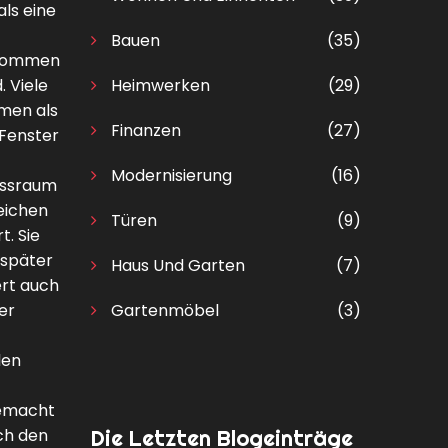
ls eine
Bauen
(35)
bekommen
. Viele
Heimwerken
(29)
men als
Finanzen
(27)
 Fenster
Modernisierung
(16)
hossraum
eichen
Türen
(9)
t. Sie
 später
Haus Und Garten
(7)
ert auch
er
Gartenmöbel
(3)
len
gemacht
ch den
Die Letzten Blogeinträge