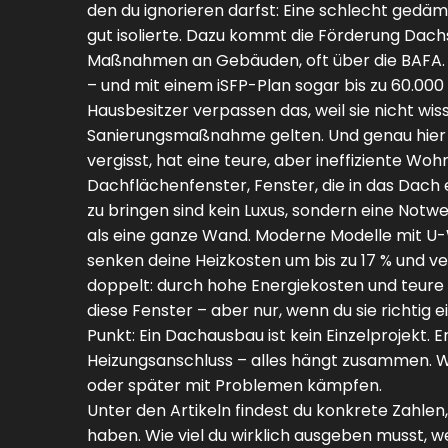
den du ignorieren darfst: Eine schlecht ged
gut isolierte. Dazu kommt die
Förderung Dach
Maßnahmen an Gebäuden, oft über die BAFA
– und mit einem iSFP-Plan sogar bis zu 60.000 
Hausbesitzer verpassen das, weil sie nicht
Sanierungsmaßnahme gelten. Und genau hier li
vergisst, hat eine teure, aber ineffiziente Woh
Dachflächenfenster
,
Fenster, die in das Dac
zu bringen
sind kein Luxus, sondern eine Notw
als eine ganze Wand. Moderne Modelle mit U-We
senken deine Heizkosten um bis zu 17 % und v
doppelt: durch hohe Energiekosten und teure
diese Fenster – aber nur, wenn du sie richtig 
Punkt: Ein Dachausbau ist kein Einzelprojekt. 
Heizungsanschluss – alles hängt zusammen. We
oder später mit Problemen kämpfen.
Unter den Artikeln findest du konkrete Zahle
haben. Wie viel du wirklich ausgeben musst,