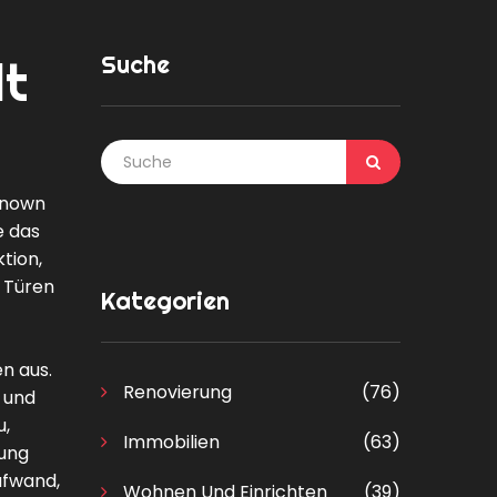
Suche
lt
 known
e das
tion,
 Türen
Kategorien
n aus.
Renovierung
(76)
 und
u,
Immobilien
(63)
mung
ufwand,
Wohnen Und Einrichten
(39)