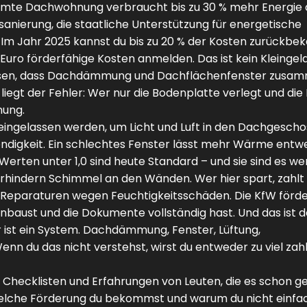
ämmte Dachwohnung verbraucht bis zu 30 % mehr Energie a
sanierung
,
die staatliche Unterstützung für energetische
. Im Jahr 2025 kannst du bis zu 20 % der Kosten zurück
Euro förderfähige Kosten anmelden. Das ist kein Kleingeld
 wissen, dass Dachdämmung und Dachflächenfenster zusam
egt der Fehler: Wer nur die Bodenplatte verlegt und die
nung.
h eingelassen werden, um Licht und Luft in den Dachgesc
endigkeit. Ein schlechtes Fenster lässt mehr Wärme entw
rten unter 1,0 sind heute Standard – und sie sind es wer
erhindern Schimmel an den Wänden. Wer hier spart, zahlt
 Reparaturen wegen Feuchtigkeitsschäden. Die KfW förd
einbaust und die Dokumente vollständig hast. Und das ist d
Er ist ein System. Dachdämmung, Fenster, Lüftung,
nn du das nicht verstehst, wirst du entweder zu viel zah
n, Checklisten und Erfahrungen von Leuten, die es schon 
 welche Förderung du bekommst und warum du nicht einfa