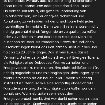
so behandelt werden, dass sie Jahre lang funktionieren –
ohne teure Reparaturen oder gesundheitliche Risiken.
Ein echter
Holzschutz
,
die gezielte Behandlung von
Holzoberflächen, um Feuchtigkeit, Schimmel und
Abnutzung zu verhindern
ist der unsichtbare Held jeder
nachhaltigen Immobilie. Denn wenn Ihre Innentüren nicht
richtig geschützt sind, fangen sie an zu quellen, zu reißen
oder zu verfärben – und das kostet Geld, das Sie nicht
ausgeben müssen. Mit modernen, umweltfreundlichen
Beschichtungen bleibt das Holz atmen, sieht gut aus und
hält bis zu 20 Jahre länger. Das ist kein Luxus, das ist
Vernunft. Und es verbindet sich direkt mit
Energieeffizienz
,
die Fähigkeit eines Gebäudes, Wärme zu halten und
Energieverluste zu minimieren
. Eine dicht schließende Tür,
richtig abgedichtet und mit langlebigen Dichtungen, spart
mehr Heizkosten als ein neuer Boiler – wenn sie richtig
installiert ist. Genauso wie eine sorgfältig abgedichtete
Fassadensanierung
,
die Feuchtigkeit von Außenwänden
abhält und Wärmebrücken vermeidet
den
Energieverbrauch senkt. Und wer denkt schon daran, dass
ein abgesenkter Türschwelle oder ein rutschfester Boden