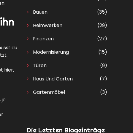
en
Bauen
(35)
ihn
Heimwerken
(29)
Finanzen
(27)
musst du
Modernisierung
(15)
zt,
Türen
(9)
 hier,
Haus Und Garten
(7)
Gartenmöbel
(3)
 je
er
Die Letzten Blogeinträge