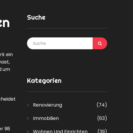
Suche
en
rk ein
hast,
nd um
Kategorien
cheidet
Renovierung
(74)
Immobilien
(63)
er 98
Wohnen Und Einrichten
(39)