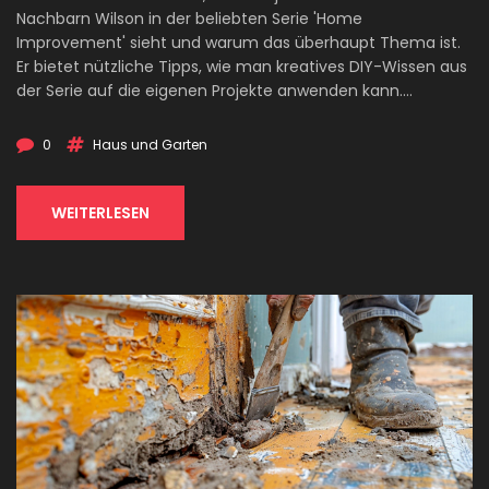
Nachbarn Wilson in der beliebten Serie 'Home
Improvement' sieht und warum das überhaupt Thema ist.
Er bietet nützliche Tipps, wie man kreatives DIY-Wissen aus
der Serie auf die eigenen Projekte anwenden kann.
Außerdem wird erklärt, wie die Serie das Bild vom Nachbarn
geprägt hat und was man daraus in der realen Welt über
0
Haus und Garten
den Umgang mit Nachbarn lernen kann.
WEITERLESEN