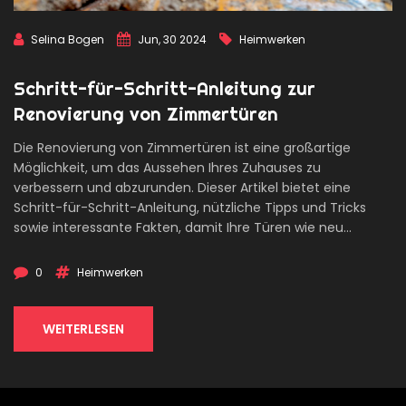
Selina Bogen
Jun, 30 2024
Heimwerken
Schritt-für-Schritt-Anleitung zur
Renovierung von Zimmertüren
Die Renovierung von Zimmertüren ist eine großartige
Möglichkeit, um das Aussehen Ihres Zuhauses zu
verbessern und abzurunden. Dieser Artikel bietet eine
Schritt-für-Schritt-Anleitung, nützliche Tipps und Tricks
sowie interessante Fakten, damit Ihre Türen wie neu
aussehen. Praktische Ratschläge helfen Ihnen, Ihre
Zimmertüren selbst zu renovieren, ohne die Hilfe eines
0
Heimwerken
Profis in Anspruch zu nehmen.
WEITERLESEN