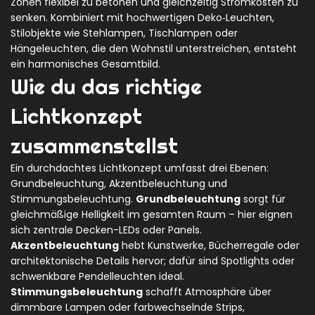
Zonen flexibel zu betonen und gleichzeitig Stromkosten zu
senken. Kombiniert mit hochwertigen
Deko‑Leuchten
,
Stilobjekte wie Stehlampen, Tischlampen oder
Hängeleuchten, die den Wohnstil unterstreichen
, entsteht
ein harmonisches Gesamtbild.
Wie du das richtige
Lichtkonzept
zusammenstellst
Ein durchdachtes Lichtkonzept umfasst drei Ebenen:
Grundbeleuchtung, Akzentbeleuchtung und
Stimmungsbeleuchtung.
Grundbeleuchtung
sorgt für
gleichmäßige Helligkeit im gesamten Raum – hier eignen
sich zentrale Decken-LEDs oder Panels.
Akzentbeleuchtung
hebt Kunstwerke, Bücherregale oder
architektonische Details hervor; dafür sind Spotlights oder
schwenkbare Pendelleuchten ideal.
Stimmungsbeleuchtung
schafft Atmosphäre über
dimmbare Lampen oder farbwechselnde Strips,