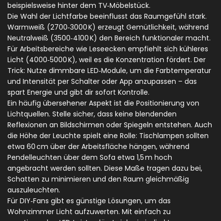
beispielsweise hinter dem TV‑Möbelstück.
Die Wahl der Lichtfarbe beeinflusst das Raumgefühl stark.
Warmweiß (2700‑3000 K) erzeugt Gemütlichkeit, während
Neutralweiß (3500‑4100 K) den Bereich funktionaler macht.
Für Arbeitsbereiche wie Leseecken empfiehlt sich kühleres
Licht (4000‑5000 K), weil es die Konzentration fördert. Der
Trick: Nutze dimmbare LED‑Module, um die Farbtemperatur
und Intensität per Schalter oder App anzupassen – das
spart Energie und gibt dir sofort Kontrolle.
Ein häufig übersehener Aspekt ist die Positionierung von
Lichtquellen. Stelle sicher, dass keine blendenden
Reflexionen an Bildschirmen oder Spiegeln entstehen. Auch
die Höhe der Leuchte spielt eine Rolle: Tischlampen sollten
etwa 60 cm über der Arbeitsfläche hängen, während
Pendelleuchten über dem Sofa etwa 1,5 m hoch
angebracht werden sollten. Diese Maße tragen dazu bei,
Schatten zu minimieren und den Raum gleichmäßig
auszuleuchten.
Für DIY‑Fans gibt es günstige Lösungen, um das
Wohnzimmer Licht aufzuwerten. Mit einfach zu