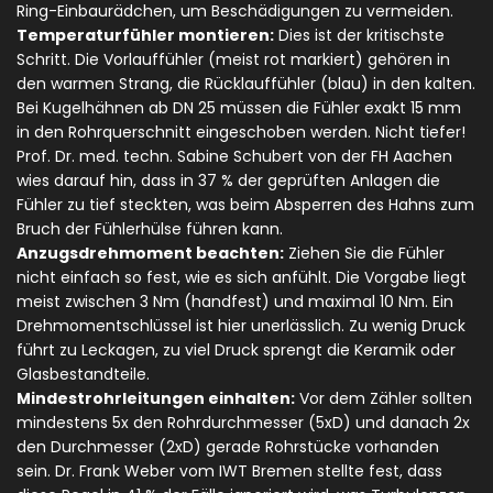
Ring-Einbaurädchen, um Beschädigungen zu vermeiden.
Temperaturfühler montieren:
Dies ist der kritischste
Schritt. Die Vorlauffühler (meist rot markiert) gehören in
den warmen Strang, die Rücklauffühler (blau) in den kalten.
Bei Kugelhähnen ab DN 25 müssen die Fühler exakt 15 mm
in den Rohrquerschnitt eingeschoben werden. Nicht tiefer!
Prof. Dr. med. techn. Sabine Schubert von der FH Aachen
wies darauf hin, dass in 37 % der geprüften Anlagen die
Fühler zu tief steckten, was beim Absperren des Hahns zum
Bruch der Fühlerhülse führen kann.
Anzugsdrehmoment beachten:
Ziehen Sie die Fühler
nicht einfach so fest, wie es sich anfühlt. Die Vorgabe liegt
meist zwischen 3 Nm (handfest) und maximal 10 Nm. Ein
Drehmomentschlüssel ist hier unerlässlich. Zu wenig Druck
führt zu Leckagen, zu viel Druck sprengt die Keramik oder
Glasbestandteile.
Mindestrohrleitungen einhalten:
Vor dem Zähler sollten
mindestens 5x den Rohrdurchmesser (5xD) und danach 2x
den Durchmesser (2xD) gerade Rohrstücke vorhanden
sein. Dr. Frank Weber vom IWT Bremen stellte fest, dass