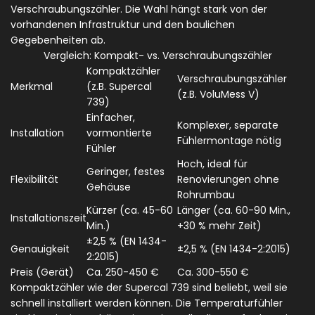
Verschraubungszähler. Die Wahl hängt stark von der
vorhandenen Infrastruktur und den baulichen
Gegebenheiten ab.
Vergleich: Kompakt- vs. Verschraubungszähler
Kompaktzähler
Verschraubungszähler
Merkmal
(z.B. Supercal
(z.B. VoluMess V)
739)
Einfacher,
Komplexer, separate
Installation
vormontierte
Fühlermontage nötig
Fühler
Hoch, ideal für
Geringer, festes
Flexibilität
Renovierungen ohne
Gehäuse
Rohrumbau
Kürzer (ca. 45-60
Länger (ca. 60-90 Min.,
Installationszeit
Min.)
+30 % mehr Zeit)
±2,5 % (EN 1434-
Genauigkeit
±2,5 % (EN 1434-2:2015)
2:2015)
Preis (Gerät)
Ca. 250-450 €
Ca. 300-550 €
Kompaktzähler wie der
Supercal 739
sind beliebt, weil sie
schnell installiert werden können. Die Temperaturfühler