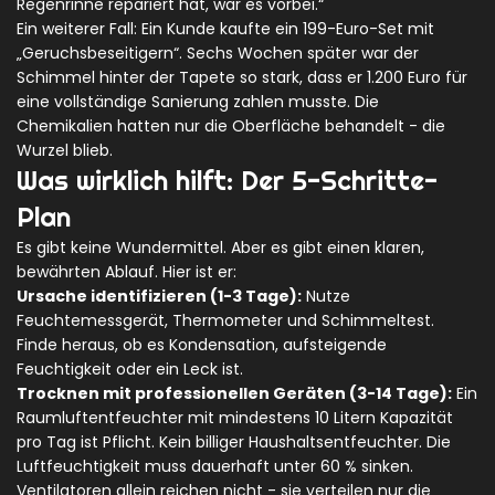
Regenrinne repariert hat, war es vorbei.“
Ein weiterer Fall: Ein Kunde kaufte ein 199-Euro-Set mit
„Geruchsbeseitigern“. Sechs Wochen später war der
Schimmel hinter der Tapete so stark, dass er 1.200 Euro für
eine vollständige Sanierung zahlen musste. Die
Chemikalien hatten nur die Oberfläche behandelt - die
Wurzel blieb.
Was wirklich hilft: Der 5-Schritte-
Plan
Es gibt keine Wundermittel. Aber es gibt einen klaren,
bewährten Ablauf. Hier ist er:
Ursache identifizieren (1-3 Tage):
Nutze
Feuchtemessgerät, Thermometer und Schimmeltest.
Finde heraus, ob es Kondensation, aufsteigende
Feuchtigkeit oder ein Leck ist.
Trocknen mit professionellen Geräten (3-14 Tage):
Ein
Raumluftentfeuchter mit mindestens 10 Litern Kapazität
pro Tag ist Pflicht. Kein billiger Haushaltsentfeuchter. Die
Luftfeuchtigkeit muss dauerhaft unter 60 % sinken.
Ventilatoren allein reichen nicht - sie verteilen nur die