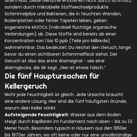
altem Holz. Diese Gerüche entstehen nicht durch Schmutz,
sondern durch mikrobielle Stoffwechselprodukte.
Schimmelpilze und Bakterien, die in feuchten Wänden,
Bodenplatten oder hinter Tapeten leben, geben
sogenannte MVOCs (mikrobiell flüchtige organische
Verbindungen) ab. Diese Stoffe sind bereits ab einer
Konzentration von 1 bis 10 ppb (Teile pro Milliarde)
wahrnehmbar. Das bedeutet: Du riechst den Geruch, lange
bevor du einen sichtbaren Schimmelfleck siehst. Der
Geruch ist also das erste Warnsignal - wie eine
Alarmglocke, die dir sagt: „Hier ist etwas falsch.“
Die fünf Hauptursachen für
Kellergeruch
Nicht jede Feuchtigkeit ist gleich. Jede Ursache braucht
eine andere Lösung. Hier sind die fünf häufigsten Gründe,
warum dein Keller stinkt:
Aufsteigende Feuchtigkeit:
Wasser aus dem Boden
steigt durch Kapillaren im Fundament nach oben - bis zu 1,5
Meter hoch. Besonders typisch in Häusern aus den 1950er
bis 1970er Jahren, wo oft keine oder nur eine unvollständige