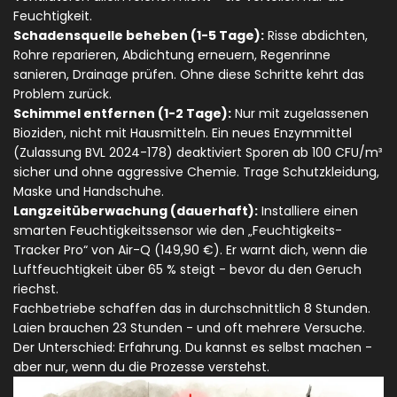
Feuchtigkeit.
Schadensquelle beheben (1-5 Tage):
Risse abdichten,
Rohre reparieren, Abdichtung erneuern, Regenrinne
sanieren, Drainage prüfen. Ohne diese Schritte kehrt das
Problem zurück.
Schimmel entfernen (1-2 Tage):
Nur mit zugelassenen
Bioziden, nicht mit Hausmitteln. Ein neues Enzymmittel
(Zulassung BVL 2024-178) deaktiviert Sporen ab 100 CFU/m³
sicher und ohne aggressive Chemie. Trage Schutzkleidung,
Maske und Handschuhe.
Langzeitüberwachung (dauerhaft):
Installiere einen
smarten Feuchtigkeitssensor wie den „Feuchtigkeits-
Tracker Pro“ von Air-Q (149,90 €). Er warnt dich, wenn die
Luftfeuchtigkeit über 65 % steigt - bevor du den Geruch
riechst.
Fachbetriebe schaffen das in durchschnittlich 8 Stunden.
Laien brauchen 23 Stunden - und oft mehrere Versuche.
Der Unterschied: Erfahrung. Du kannst es selbst machen -
aber nur, wenn du die Prozesse verstehst.