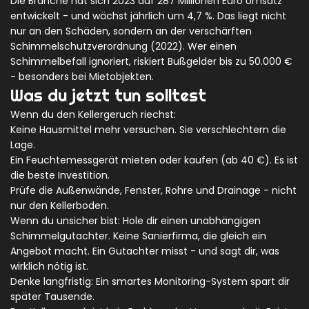
Die Branche hat sich 2023 auf 287 Millionen Euro Umsatz
entwickelt - und wächst jährlich um 4,7 %. Das liegt nicht
nur an den Schäden, sondern an der verschärften
Schimmelschutzverordnung (2022). Wer einen
Schimmelbefall ignoriert, riskiert Bußgelder bis zu 50.000 €
- besonders bei Mietobjekten.
Was du jetzt tun solltest
Wenn du den Kellergeruch riechst:
Keine Hausmittel mehr versuchen. Sie verschlechtern die
Lage.
Ein Feuchtemessgerät mieten oder kaufen (ab 40 €). Es ist
die beste Investition.
Prüfe die Außenwände, Fenster, Rohre und Drainage - nicht
nur den Kellerboden.
Wenn du unsicher bist: Hole dir einen unabhängigen
Schimmelgutachter. Keine Sanierfirma, die gleich ein
Angebot macht. Ein Gutachter misst - und sagt dir, was
wirklich nötig ist.
Denke langfristig: Ein smartes Monitoring-System spart dir
später Tausende.