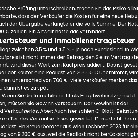
ische Prüfung unterschreiben, tragen Sie das Risiko allein
einbarte, dass der Verkäufer die Kosten für eine neue Heiz
Nach der Übergabe verlangte er die volle Summe. Der Not
0 € zahlen. Ein Anwalt hätte das verhindert.
rwerbsteuer und Immobilienertragsteuer
iegt zwischen 3,5 % und 4,5 % - je nach Bundesland. In Wi
Kaufpreis ist nicht immer der Betrag, den Sie im Vertrag s
t, wird dieser Wert zum Kaufpreis addiert. Das ist geset
ber der Käufer eine Reallast von 20.000 € übernimmt, wird
inen Unterschied von 700 €. Viele Verkäufer merken das 
dann ist es zu spät.
. Wenn Sie die Immobilie nicht als Hauptwohnsitz genutz
ten, müssen Sie Gewinn versteuern. Der Gewinn ist der
 Verkaufserlös. Aber: Auch hier zählen C-Blatt-Belastun
 als Teil des Verkaufserlöses gewertet. Das erhöht Ihren
uerlast. Ein Steuerberater aus Wien rechnete 2023 für ei
ag von 9.200 € aus, weil die Reallast nicht berücksichtig