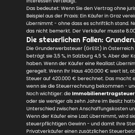
Interessen verteidigt.
Das bedeutet: Wenn Sie den Vertrag ohne jurist
Beispiel aus der Praxis: Ein Käufer in Graz ver
übernimmt - ohne dass es schriftlich stand. 
das nicht bemerkt. Der Verkäufer musste 8.00
Die steuerlichen Fallen: Grunde
Die Grunderwerbsteuer (GrESt) in Österreich l
beträgt sie 3,5 %, in Salzburg 4,5 %. Aber der 
haben. Wenn der Käufer eine Reallast übernimm
geregelt. Wenn Ihr Haus 400.000 € wert ist, a
Steuer auf 420.000 € berechnet. Das macht e
wenn sie die Steuerrechnung bekommen - und 
Noch wichtiger: die
Immobilienertragsteuer
oder sie weniger als zehn Jahre im Besitz hat
Unterschied zwischen Anschaffungskosten und
Wenn der Käufer eine Last übernimmt, wird sie
steuerpflichtigen Gewinn - und damit Ihre Ste
Privatverkäufer einen zusätzlichen Steuerbetr