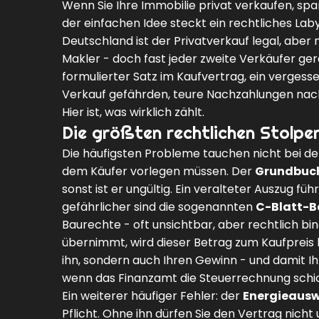
Wenn Sie Ihre Immobilie privat verkaufen, spar
der einfachen Idee steckt ein rechtliches Laby
Deutschland ist der Privatverkauf legal, aber 
Makler - doch fast jeder zweite Verkäufer gerä
formulierter Satz im Kaufvertrag, ein verges
Verkauf gefährden, teure Nachzahlungen nach
Hier ist, was wirklich zählt.
Die größten rechtlichen Stolper
Die häufigsten Probleme tauchen nicht bei der
dem Käufer vorlegen müssen. Der
Grundbuc
sonst ist er ungültig. Ein veralteter Auszug f
gefährlicher sind die sogenannten
C-Blatt-B
Baurechte - oft unsichtbar, aber rechtlich bi
übernimmt, wird dieser Betrag zum Kaufpreis 
ihn, sondern auch Ihren Gewinn - und damit I
wenn das Finanzamt die Steuerrechnung schick
Ein weiterer häufiger Fehler: der
Energieausw
Pflicht. Ohne ihn dürfen Sie den Vertrag nicht