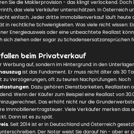
en Sie die Maklerprovision - das klingt verlockend. Doch 
rinth, das viele Verkäufer unterschätzen. In Österreich u
nicht einfach. Jeder dritte Immobilienverkauf läuft heute
t in rechtliche Schwierigkeiten. Was viele nicht wissen: Ei
sener Energieausweis oder eine unbeachtete Reallast kön
 sich ziehen oder sogar zu Schadensersatzansprüchen f
fallen beim Privatverkauf
 Werbung auf, sondern im Hintergrund: in den Unterlagen,
hauszug
ist das Fundament. Er muss nicht älter als 30 Ta
ührt zu Verzögerungen, oft zu teuren Nachprüfungen. Noch
elastungen
. Dazu gehören Dienstbarkeiten, Reallasten 
ndend. Wenn der Käufer zum Beispiel eine Reallast von 30
hinzugerechnet. Das erhöht nicht nur die Grunderwerbste
hre Immobilienertragsteuer. Viele Verkäufer merken das e
t. Dann ist es zu spät.
eis
. Seit 2014 ist er in Deutschland und Österreich gesetz
 unterschreiben. Der Notar weist Sie darauf hin - aber er p