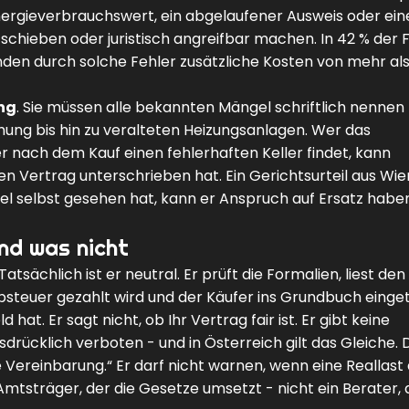
r Energieverbrauchswert, ein abgelaufener Ausweis oder ein
chieben oder juristisch angreifbar machen. In 42 % der Fä
en durch solche Fehler zusätzliche Kosten von mehr als
ng
. Sie müssen alle bekannten Mängel schriftlich nennen
ng bis hin zu veralteten Heizungsanlagen. Wer das
der nach dem Kauf einen fehlerhaften Keller findet, kann
n Vertrag unterschrieben hat. Ein Gerichtsurteil aus Wie
el selbst gesehen hat, kann er Anspruch auf Ersatz habe
und was nicht
atsächlich ist er neutral. Er prüft die Formalien, liest den
rbsteuer gezahlt wird und der Käufer ins Grundbuch eing
 hat. Er sagt nicht, ob Ihr Vertrag fair ist. Er gibt keine
sdrücklich verboten - und in Österreich gilt das Gleiche. 
e Vereinbarung.“ Er darf nicht warnen, wenn eine Reallast 
in Amtsträger, der die Gesetze umsetzt - nicht ein Berater, 