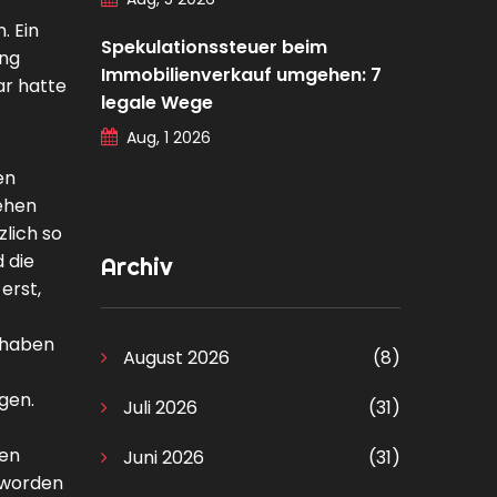
. Ein
Spekulationssteuer beim
ung
Immobilienverkauf umgehen: 7
ar hatte
legale Wege
Aug, 1 2026
en
tehen
zlich so
 die
Archiv
erst,
t haben
August 2026
(8)
gen.
Juli 2026
(31)
nen
Juni 2026
(31)
t worden