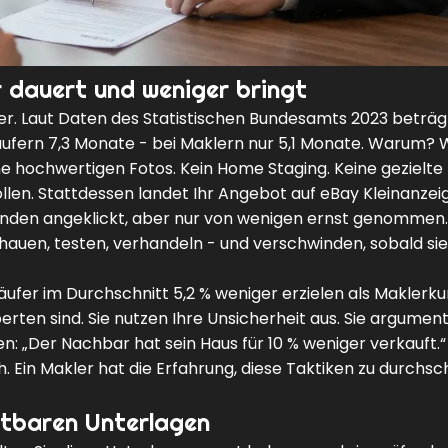
 dauert und weniger bringt
ger. Laut Daten des Statistischen Bundesamts 2023 beträg
äufern 7,3 Monate - bei Maklern nur 5,1 Monate. Warum? W
e hochwertigen Fotos. Kein Home Staging. Keine gezielte
llen. Stattdessen landet Ihr Angebot auf eBay Kleinanzei
nden angeklickt, aber nur von wenigen ernst genommen.
schauen, testen, verhandeln - und verschwinden, sobald sie
käufer im Durchschnitt 5,2 % weniger erzielen als Maklerk
erten sind. Sie nutzen Ihre Unsicherheit aus. Sie argumen
gen: „Der Nachbar hat sein Haus für 10 % weniger verkauft.“
h. Ein Makler hat die Erfahrung, diese Taktiken zu durchs
htbaren Unterlagen