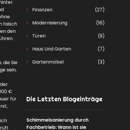
hinter
nd
Finanzen
(27)
 ohne
Modernisierung
(16)
n falsch
nen den
Türen
(9)
ühren.
Haus Und Garten
(7)
Gartenmöbel
(3)
 die Sie
ge sein,
oder
.000 €
Die Letzten Blogeinträge
uer für
rst,
Schimmelsanierung durch
lich
Fachbetrieb: Wann ist sie
rüft