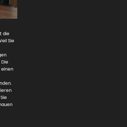
t die
eil Sie
gen
 Die
 einen
unden.
tieren
 Sie
chauen