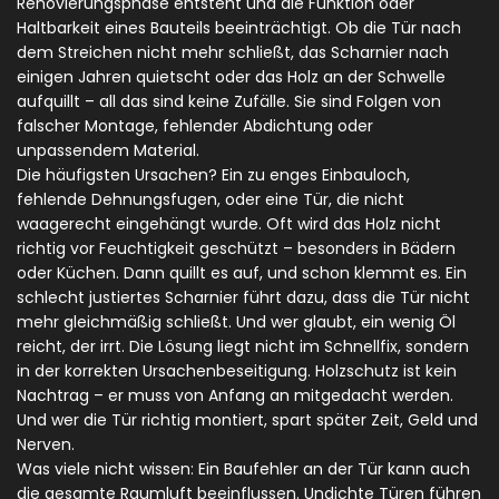
Renovierungsphase entsteht und die Funktion oder
Haltbarkeit eines Bauteils beeinträchtigt
.
Ob die Tür nach
dem Streichen nicht mehr schließt, das Scharnier nach
einigen Jahren quietscht oder das Holz an der Schwelle
aufquillt – all das sind keine Zufälle. Sie sind Folgen von
falscher Montage, fehlender Abdichtung oder
unpassendem Material.
Die häufigsten Ursachen? Ein zu enges Einbauloch,
fehlende Dehnungsfugen, oder eine Tür, die nicht
waagerecht eingehängt wurde. Oft wird das Holz nicht
richtig vor Feuchtigkeit geschützt – besonders in Bädern
oder Küchen. Dann quillt es auf, und schon klemmt es. Ein
schlecht justiertes Scharnier führt dazu, dass die Tür nicht
mehr gleichmäßig schließt. Und wer glaubt, ein wenig Öl
reicht, der irrt. Die Lösung liegt nicht im Schnellfix, sondern
in der korrekten Ursachenbeseitigung. Holzschutz ist kein
Nachtrag – er muss von Anfang an mitgedacht werden.
Und wer die Tür richtig montiert, spart später Zeit, Geld und
Nerven.
Was viele nicht wissen: Ein Baufehler an der Tür kann auch
die gesamte Raumluft beeinflussen. Undichte Türen führen