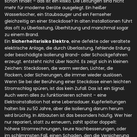
schön findet – das ist ein Risiko. Die Leitungen sind nicht
mehr für moderne Geräte ausgelegt. Ein heißer
Wasserkocher, ein Staubsauger und ein Fernseher
gleichzeitig an einer Steckdose? In alten Installationen führt
das oft zu Überlastung, Überhitzung und manchmal sogar
zu einem Brand.
Ein
Sicherheitsrisiko Elektro
,
eine defekte oder veraltete
elektrische Anlage, die durch Überlastung, fehlende Erdung
oder beschädigte Isolierung Brand- oder Schockgefahren
erzeugt
.
entsteht nicht über Nacht. Es zeigt sich in kleinen
Zeichen: Steckdosen, die warm werden, Lichter, die
flackern, oder Sicherungen, die immer wieder auslösen.
Wenn Sie bei der Berührung einer Steckdose einen leichten
Stromschlag spüren, ist das kein Zufall. Das ist ein Signal.
Auch wenn alles zu funktionieren scheint – eine
Elektroinstallation hat eine Lebensdauer. Kupferleitungen
halten bis zu 50 Jahre, aber die Isolierung darum herum
wird brüchig. In Altbauten ist das besonders häufig. Wer hier
nur repariert, statt zu erneuern, zahlt später doppelt:
höhere Stromrechnungen, teure Nachbesserungen, oder
im schlimmsten Fall, einen Schaden, den die Versicherung