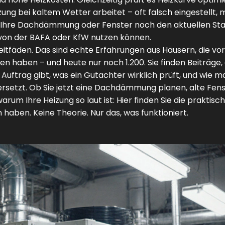
izung bei kaltem Wetter arbeitet – oft falsch eingestellt, m
ob Ihre Dachdämmung oder Fenster noch den aktuellen St
 von der BAFA oder KfW nutzen können.
Leitfäden. Das sind echte Erfahrungen aus Häusern, die vo
n haben – und heute nur noch 1.200. Sie finden Beiträge, 
 Auftrag gibt, was ein Gutachter wirklich prüft, und wie m
ersetzt. Ob Sie jetzt eine Dachdämmung planen, alte Fen
rum Ihre Heizung so laut ist: Hier finden Sie die praktisc
haben. Keine Theorie. Nur das, was funktioniert.