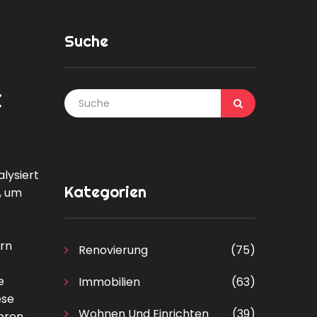
Suche
e
lysiert
Kategorien
t, um
ern
Renovierung
(75)
e
Immobilien
(63)
ese
Wohnen Und Einrichten
(39)
eren
,