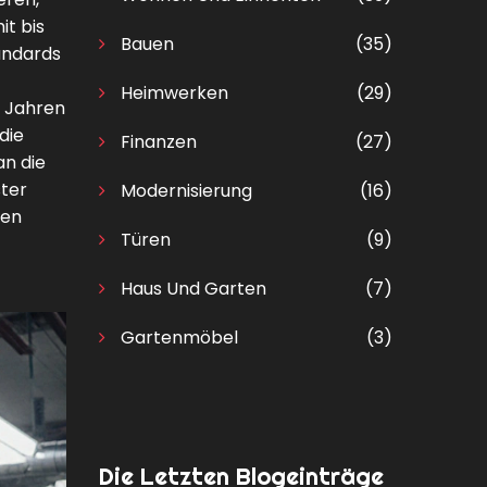
it bis
Bauen
(35)
andards
Heimwerken
(29)
r Jahren
die
Finanzen
(27)
an die
ster
Modernisierung
(16)
hen
Türen
(9)
Haus Und Garten
(7)
Gartenmöbel
(3)
Die Letzten Blogeinträge