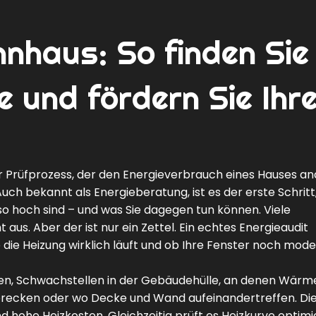
nhaus: So finden Sie
e und fördern Sie Ihr
r Prüfprozess, der den Energieverbrauch eines Hauses ana
 Auch bekannt als
Energieberatung
, ist es der erste Schrit
 so hoch sind – und was Sie dagegen tun können.
Viele
aus. Aber der ist nur ein Zettel. Ein echtes Energieaudit
die Heizung wirklich läuft und ob Ihre Fenster noch mod
en
,
Schwachstellen in der Gebäudehülle, an denen Wärm
nsterecken oder wo Decke und Wand aufeinandertreffen
. Di
d hohe Heizkosten. Gleichzeitig prüft es
Heizkurve optimi