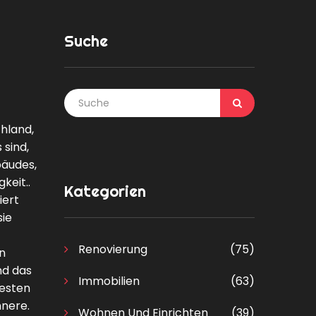
Suche
hland,
sind,
bäudes,
keit.
.
Kategorien
iert
sie
Renovierung
(75)
in
nd das
Immobilien
(63)
uesten
nnere.
Wohnen Und Einrichten
(39)