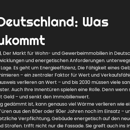
 Deutschland: Was
 zukommt
d
,
Der Markt für Wohn- und Gewerbeimmobilien in Deutsc
twicklungen und energetischen Anforderungen.
unterwegs 
 Lage. Es geht um
Energieeffizienz
,
Die Fähigkeit eines Ge
mieren – ein zentraler Faktor für Wert und Verkaufsfähig
ausweis verlieren an Wert – und bis 2030 müssen viele san
ster. Auch Ihre Innentüren spielen eine Rolle. Denn wenn 
t Geld – und senkt den Immobilienwert.
chtig gedämmt ist, kann genauso viel Wärme verlieren wie e
e Türen aus den 80er oder 90er Jahren noch im Einsatz – u
etzliche Verpflichtung, Gebäude energetisch auf den ne
d Strafen.
trifft nicht nur die Fassade. Sie greift auch ins I