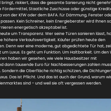
bringt, riskiert, dass die gesamte Sanierung nicht geneh
ie
Fördermittel
,
Staatliche Zuschüsse oder günstige Kredit
 von der KfW oder dem BAFA.
für Dämmung, Fenster od
 passen. Kein Schreiner, kein Energieberater wird Ihnen s
rnieren energetisch akzeptabel ist.
heute um Transparenz. Wer seine Türen sanieren lässt, ha
 höhere Verkaufswertigkeit. Käufer prüfen heute den
n. Denn wer eine moderne, gut abgedichtete Tür hat, zeig
 um Luxus. Es geht um Funktion. Um Haltbarkeit. Um den 
ahren haben wir gesehen, wie viele Hausbesitzer mit
 und dann tausende Euro für Nachbesserungen zahlen muss
. Sondern die Oberfläche richtig schützen, die Dichtunge
uxus. Das ist Pflicht. Und das ist auch der Grund, warum wi
lienmarktes sind – und weil sie oft vergessen werden.