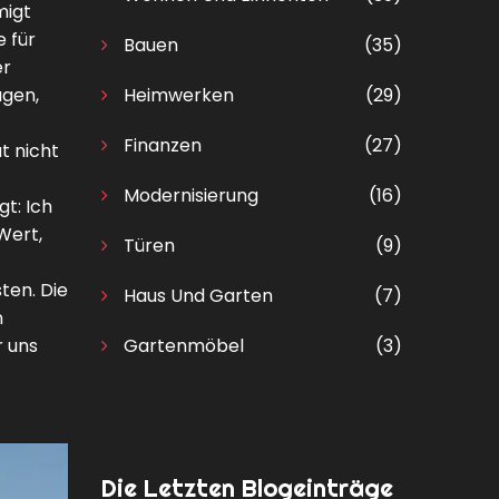
migt
e für
Bauen
(35)
er
agen,
Heimwerken
(29)
Finanzen
(27)
t nicht
Modernisierung
(16)
t: Ich
Wert,
Türen
(9)
ten. Die
Haus Und Garten
(7)
n
r uns
Gartenmöbel
(3)
Die Letzten Blogeinträge