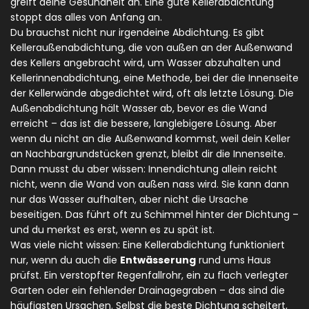
greift deine Gesundheit an. Eine gute Kellerabdichtung
stoppt das alles von Anfang an.
Du brauchst nicht nur irgendeine Abdichtung. Es gibt
Kelleraußenabdichtung
,
die von außen an der Außenwand
des Kellers angebracht wird, um Wasser abzuhalten
und
Kellerinnenabdichtung
,
eine Methode, bei der die Innenseite
der Kellerwände abgedichtet wird, oft als letzte Lösung
. Die
Außenabdichtung hält Wasser ab, bevor es die Wand
erreicht – das ist die bessere, langlebigere Lösung. Aber
wenn du nicht an die Außenwand kommst, weil dein Keller
an Nachbargrundstücken grenzt, bleibt dir die Innenseite.
Dann musst du aber wissen: Innendichtung allein reicht
nicht, wenn die Wand von außen nass wird. Sie kann dann
nur das Wasser aufhalten, aber nicht die Ursache
beseitigen. Das führt oft zu Schimmel hinter der Dichtung –
und du merkst es erst, wenn es zu spät ist.
Was viele nicht wissen: Eine Kellerabdichtung funktioniert
nur, wenn du auch die
Entwässerung
rund ums Haus
prüfst. Ein verstopfter Regenfallrohr, ein zu flach verlegter
Garten oder ein fehlender Drainagegraben – das sind die
häufigsten Ursachen. Selbst die beste Dichtung scheitert,