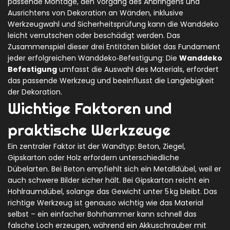
passende
Montage
,
den Vorgang des Anbringens und
Ausrichtens von Dekoration an Wänden, inklusive
Werkzeugwahl und Sicherheitsprüfung
kann die Wanddeko
leicht verrutschen oder beschädigt werden. Das
Zusammenspiel dieser drei Entitäten bildet das Fundament
jeder erfolgreichen Wanddeko‑Befestigung: Die
Wanddeko
Befestigung
umfasst die Auswahl des Materials, erfordert
das passende Werkzeug und beeinflusst die Langlebigkeit
der Dekoration.
Wichtige Faktoren und
praktische Werkzeuge
Ein zentraler Faktor ist der Wandtyp: Beton, Ziegel,
Gipskarton oder Holz erfordern unterschiedliche
Dübelarten. Bei Beton empfiehlt sich ein Metalldübel, weil er
auch schwere Bilder sicher hält. Bei Gipskarton reicht ein
Hohlraumdübel, solange das Gewicht unter 5 kg bleibt. Das
richtige Werkzeug ist genauso wichtig wie das Material
selbst – ein einfacher Bohrhammer kann schnell das
falsche Loch erzeugen, während ein Akkuschrauber mit