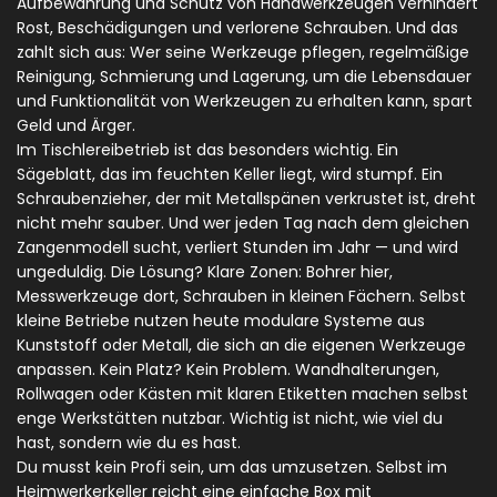
Aufbewahrung und Schutz von Handwerkzeugen
verhindert
Rost, Beschädigungen und verlorene Schrauben. Und das
zahlt sich aus: Wer seine
Werkzeuge pflegen
,
regelmäßige
Reinigung, Schmierung und Lagerung, um die Lebensdauer
und Funktionalität von Werkzeugen zu erhalten
kann, spart
Geld und Ärger.
Im Tischlereibetrieb ist das besonders wichtig. Ein
Sägeblatt, das im feuchten Keller liegt, wird stumpf. Ein
Schraubenzieher, der mit Metallspänen verkrustet ist, dreht
nicht mehr sauber. Und wer jeden Tag nach dem gleichen
Zangenmodell sucht, verliert Stunden im Jahr — und wird
ungeduldig. Die Lösung? Klare Zonen: Bohrer hier,
Messwerkzeuge dort, Schrauben in kleinen Fächern. Selbst
kleine Betriebe nutzen heute modulare Systeme aus
Kunststoff oder Metall, die sich an die eigenen Werkzeuge
anpassen. Kein Platz? Kein Problem. Wandhalterungen,
Rollwagen oder Kästen mit klaren Etiketten machen selbst
enge Werkstätten nutzbar. Wichtig ist nicht, wie viel du
hast, sondern wie du es hast.
Du musst kein Profi sein, um das umzusetzen. Selbst im
Heimwerkerkeller reicht eine einfache Box mit