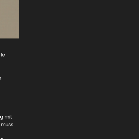
ele
s
g mit
g muss