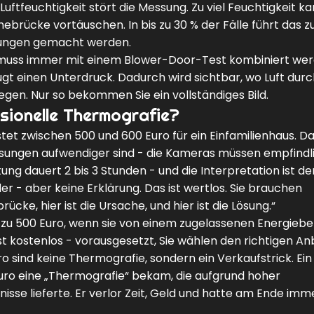
Luftfeuchtigkeit stört die Messung. Zu viel Feuchtigkeit ka
brücke vortäuschen. In bis zu 30 % der Fälle führt das z
sungen gemacht werden.
ie muss immer mit einem Blower-Door-Test kombiniert wer
gt einen Unterdruck. Dadurch wird sichtbar, wo Luft durc
gen. Nur so bekommen Sie ein vollständiges Bild.
sionelle Thermografie?
stet zwischen 500 und 600 Euro für ein Einfamilienhaus. D
essungen aufwendiger sind - die Kameras müssen empfindl
ung dauert 2 bis 3 Stunden - und die Interpretation ist de
lder - aber keine Erklärung. Das ist wertlos. Sie brauchen
ücke, hier ist die Ursache, und hier ist die Lösung.“
 zu 500 Euro, wenn sie von einem zugelassenen Energiebe
 kostenlos - vorausgesetzt, Sie wählen den richtigen Anb
ro sind keine Thermografie, sondern ein Verkaufstrick. Ein
Euro eine „Thermografie“ bekam, die aufgrund hoher
nisse lieferte. Er verlor Zeit, Geld und hatte am Ende im