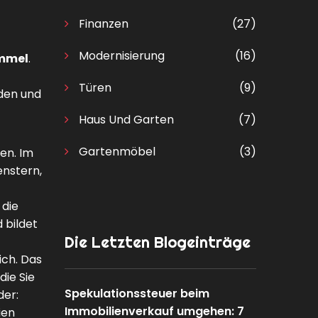
Finanzen
(27)
Modernisierung
(16)
mmel
.
Türen
(9)
nden und
Haus Und Garten
(7)
Gartenmöbel
(3)
en. Im
enstern,
 die
d bildet
Die Letzten Blogeinträge
ich. Das
die Sie
Spekulationssteuer beim
der:
Immobilienverkauf umgehen: 7
ien