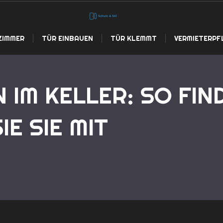
ZIMMER
TÜR EINBAUEN
TÜR KLEMMT
VERMIETERPF
IM KELLER: SO FIN
IE SIE MIT
Startseite
Wärmebrücken im Keller: So