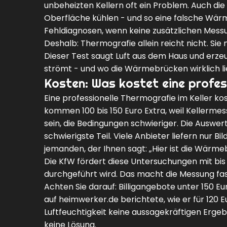
unbeheizten Kellern oft ein Problem. Auch die 
Oberfläche kühlen - und so eine falsche Wärme
Fehldiagnosen, wenn keine zusätzlichen Mes
Deshalb: Thermografie allein reicht nicht. S
Dieser Test saugt Luft aus dem Haus und erzeu
strömt - und wo die Wärmebrücken wirklich lie
Kosten: Was kostet eine profes
Eine professionelle Thermografie im Keller ko
kommen 100 bis 150 Euro Extra, weil Kellerm
sein, die Bedingungen schwieriger. Die Auswert
schwierigste Teil. Viele Anbieter liefern nur Bi
jemanden, der Ihnen sagt: „Hier ist die Wärmebr
Die KfW fördert diese Untersuchungen mit bis
durchgeführt wird. Das macht die Messung fast
Achten Sie darauf: Billigangebote unter 150 Eu
auf heimwerker.de berichtete, wie er für 120 
Luftfeuchtigkeit keine aussagekräftigen Ergeb
keine Lösung.