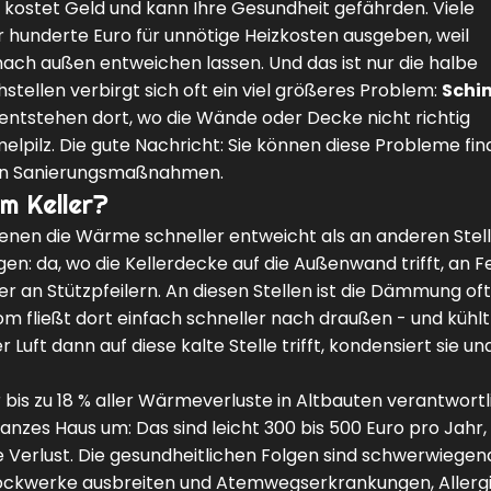
er kostet Geld und kann Ihre Gesundheit gefährden. Viele
r hunderte Euro für unnötige Heizkosten ausgeben, weil
ch außen entweichen lassen. Und das ist nur die halbe
tellen verbirgt sich oft ein viel größeres Problem:
Schi
, entstehen dort, wo die Wände oder Decke nicht richtig
lpilz. Die gute Nachricht: Sie können diese Probleme fi
gen Sanierungsmaßnahmen.
m Keller?
nen die Wärme schneller entweicht als an anderen Stell
en: da, wo die Kellerdecke auf die Außenwand trifft, an F
 an Stützpfeilern. An diesen Stellen ist die Dämmung oft
m fließt dort einfach schneller nach draußen - und kühlt
Luft dann auf diese kalte Stelle trifft, kondensiert sie un
bis zu 18 % aller Wärmeverluste in Altbauten verantwortl
 ganzes Haus um: Das sind leicht 300 bis 500 Euro pro Jahr, 
lle Verlust. Die gesundheitlichen Folgen sind schwerwiegen
Stockwerke ausbreiten und Atemwegserkrankungen, Allerg