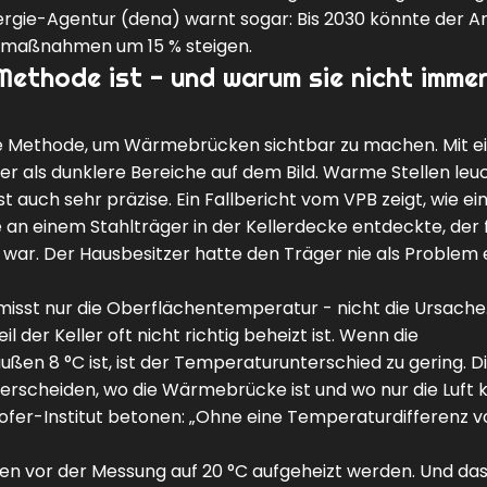
rgie-Agentur (dena) warnt sogar: Bis 2030 könnte der An
maßnahmen um 15 % steigen.
ethode ist - und warum sie nicht imme
ste Methode, um Wärmebrücken sichtbar zu machen. Mit e
er als dunklere Bereiche auf dem Bild. Warme Stellen leu
ist auch sehr präzise. Ein Fallbericht vom VPB zeigt, wie ei
 einem Stahlträger in der Kellerdecke entdeckte, der f
ar. Der Hausbesitzer hatte den Träger nie als Problem
 misst nur die Oberflächentemperatur - nicht die Ursache
 der Keller oft nicht richtig beheizt ist. Wenn die
ßen 8 °C ist, ist der Temperaturunterschied zu gering. D
scheiden, wo die Wärmebrücke ist und wo nur die Luft kal
hofer-Institut betonen: „Ohne eine Temperaturdifferenz v
n vor der Messung auf 20 °C aufgeheizt werden. Und das 