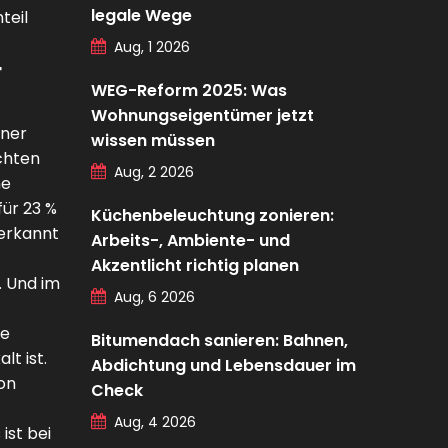
legale Wege
teil
Aug, 1 2026
r
WEG-Reform 2025: Was
Wohnungseigentümer jetzt
iner
wissen müssen
chten
Aug, 2 2026
ne
ür 23 %
Küchenbeleuchtung zonieren:
 erkannt
Arbeits-, Ambiente- und
Akzentlicht richtig planen
. Und im
Aug, 6 2026
ie
Bitumendach sanieren: Bahnen,
t ist.
Abdichtung und Lebensdauer im
on
Check
Aug, 4 2026
ist bei