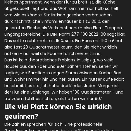
kleines Apartment, wenn der Flur zu breit ist, die Küche
abgekapselt liegt und das Wohnzimmer nur halb so hell
wird wie es könnte. Statistisch gesehen verbrauchen
durchschnittliche Einfamilienhäuser bis zu 30 % der
gesamten Fläche als Verkehrsfläche - also Flure, Treppen,
Eingangsbereiche. Die DIN-Norm 277-100:2022-08 sagt klar:
Das sollte nicht mehr als 15 % sein. Ein Haus mit 150 m² hat
also fast 20 Quadratmeter Raum, den Sie nicht wirklich
nutzen - nur weil die Räume falsch verteilt sind.
Das ist kein theoretisches Problem. In Leipzig, wo viele
Häuser aus den 70er und 80er Jahren stehen, sehen wir
täglich, wie Familien in engen Fluren zwischen Küche, Bad
und Wohnzimmer hin und her laufen. Ein Nutzer auf Reddit
beschreibt es so: „Ich habe drei Kinder. Jeden Morgen ist
der Flur eine Schlange. Wir haben 130 Quadratmeter - und
trotzdem fühlt es sich an, als hätten wir nur 90.“
Wie viel Platz können Sie wirklich
gewinnen?
Die Zahlen sprechen für sich: Eine professionelle
Grundrissoptimierung kann bis zu 15 % mehr effektive