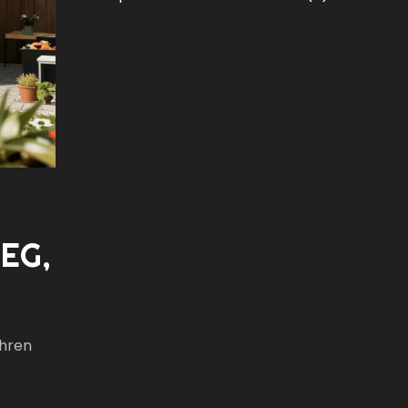
BEG,
ahren