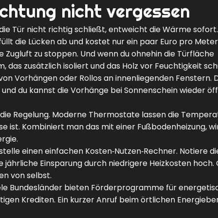
chtung nicht vergessen
e Tür nicht richtig schließt, entweicht die Wärme sofort.
llt die Lücken ab und kostet nur ein paar Euro pro Meter
 die Zugluft zu stoppen. Und wenn du ohnehin die Türfläche
das zusätzlich isoliert und das Holz vor Feuchtigkeit sch
n von Vorhängen oder Rollos an innenliegenden Fenstern. 
, und du kannst die Vorhänge bei Sonnenschein wieder öf
auf die Regelung. Moderne Thermostate lassen die Tempera
 ist. Kombiniert man das mit einer Fußbodenheizung, wir
rgie.
stelle einen einfachen Kosten‑Nutzen‑Rechner. Notiere di
 jährliche Einsparung durch niedrigere Heizkosten hoch. 
en von selbst.
 Viele Bundesländer bieten Förderprogramme für energetis
tigen Krediten. Ein kurzer Anruf beim örtlichen Energiebe