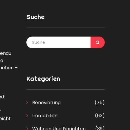
Suche
genau
ie
machen –
Kategorien
nd:
Renovierung
(75)
r
Immobilien
(63)
eicht
Wohnen Und Einrichten
(39)