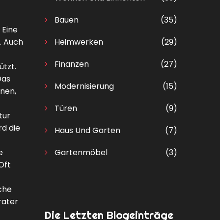
Bauen
(35)
 Eine
. Auch
Heimwerken
(29)
Finanzen
(27)
ützt.
Das
Modernisierung
(15)
fnen,
Türen
(9)
tur
d die
Haus Und Garten
(7)
e
Gartenmöbel
(3)
Oft
che
rater
Die Letzten Blogeinträge